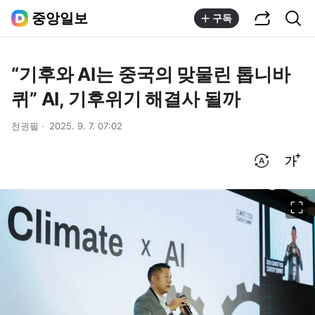
공유하기
통합검색
중앙일보
구독
“기후와 AI는 중국의 맞물린 톱니바
퀴” AI, 기후위기 해결사 될까
천권필
2025. 9. 7. 07:02
번역 설정
글씨크기 조절하기
이미지 크게 보기