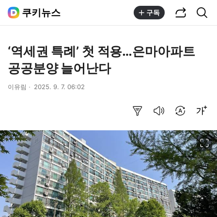
공유하기
통합검색
쿠키뉴스
구독
‘역세권 특례’ 첫 적용…은마아파트
공공분양 늘어난다
이유림
2025. 9. 7. 06:02
요약보기
음성으로 듣기
번역 설정
글씨크기 조절하기
이미지 크게 보기