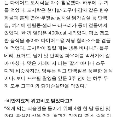
는 다이어트 도시락을 자주 활용했다. 하루에 두 끼
를 먹었다. 도시락은 현미밥·고구마·감자 같은 탄수
화물과 훈제 연어·부챗살·살치살·닭가슴살 등 단백
질, 여기에 렌틸콩·샐러드·파프리카 등이 곁들여져
있었다. 한 끼 열량은 400kcal 내외였다. 평소 맵고
짠 음식을 좋아해 다이어트용 저당 칠리소스를 곁들
여 먹었다. 도시락이 질릴 때는 냉동 바나나와 블루
베리, 요거트, 딸기 맛 단백질 파우더를 믹서기에 갈
아 마셨다. 맛은 카페에서 파는 ‘딸기 바나나 스무
디’와 비슷하지만, 당류는 적고 단백질은 풍부한 음식
이다. 보디 프로필 촬영을 앞둔 3주 전에는 하루 두
끼 모두 고구마와 닭가슴살만을 먹었다.”
-비만치료제 위고비도 맞았다고?
“적게 먹는 식습관을 들이기 위해 4월 한 달 동안 맞
았다. 확실히 식욕 억제 효과가 있었다. 평소 술을 마