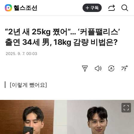
공유하기
통합검색
헬스조선
구독
“2년 새 25kg 쪘어”… ‘커플팰리스’
출연 34세 男, 18kg 감량 비법은?
2025. 9. 7. 00:03
요약보기
음성으로 듣기
번역 설정
글씨크기 조절하기
[이렇게 뺐어요]
이미지 크게 보기