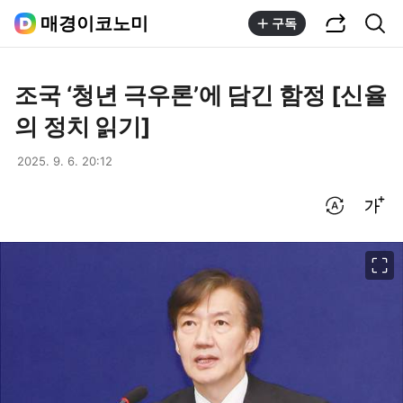
공유하기
통합검색
매경이코노미
구독
조국 ‘청년 극우론’에 담긴 함정 [신율
의 정치 읽기]
2025. 9. 6. 20:12
번역 설정
글씨크기 조절하기
이미지 크게 보기