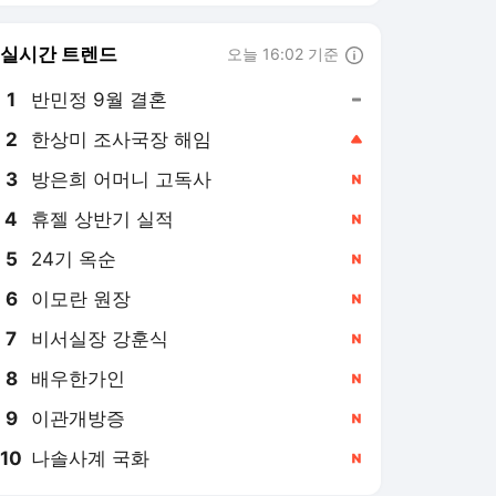
실시간 트렌드
오늘 16:02 기준
툴팁보기
1
반민정 9월 결혼
,유지
3
방은희 어머니 고독사
,신규
4
휴젤 상반기 실적
,신규
5
24기 옥순
,신규
6
이모란 원장
,신규
7
비서실장 강훈식
,신규
8
배우한가인
,신규
9
이관개방증
,신규
10
나솔사계 국화
,신규