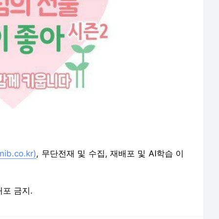
b.co.kr)
, 무단전재 및 수집, 재배포 및 AI학습 이
배포 금지.
론사로 이동합니다.
접속하세요! 어제보다 좋은 오늘이 열립니다 [더미션 바로가기]
낯선 아이들에 방 하나 내줬을 뿐인데… ‘하나님의 집’ 되다
[현장] 가자전쟁 700일, 인질 가족들 분노와 눈물로 버틴다
“교회, 주민 동행하는 돌봄 허브 되려면 목회관 돌아봐야”
사이비·이단 피해자들 “규제법 제정하라” 국회서 외쳤다
포화에 인적 끊긴 순례길… 성지 가둔 장벽엔 낙서만 가득