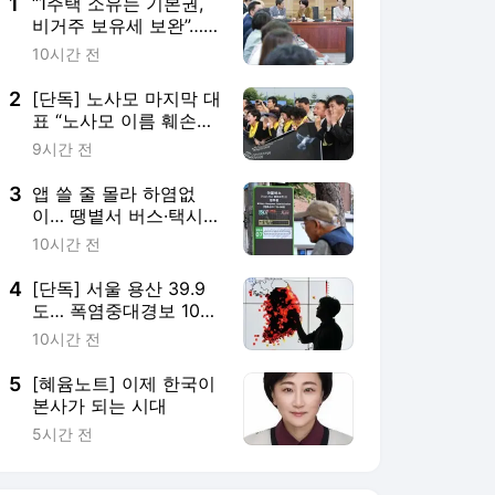
1
“1주택 소유는 기본권,
비거주 보유세 보완”…
與의원들도 문제 제기
10시간 전
2
[단독] 노사모 마지막 대
표 “노사모 이름 훼손말
라”…정청래에 경고장
9시간 전
3
앱 쓸 줄 몰라 하염없
이… 땡볕서 버스·택시
기다리는 노인들
10시간 전
4
[단독] 서울 용산 39.9
도… 폭염중대경보 101
차례 쉴 새 없이 내렸다
10시간 전
5
[혜윰노트] 이제 한국이
본사가 되는 시대
5시간 전