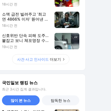
18시간 전
소액 급전 빌려주고 ‘최고
연 4866% 이자’ 뜯어낸 불
법 대부업자 송치
18시간 전
신호위반 단속 피해 도주…
붙잡고 보니 체포영장 수배
자
19시간 전
사건·사고 인사이드
더보기
국민일보 랭킹 뉴스
최근 3시간 집계 결과입니다.
많이 본 뉴스
탐독한 뉴스