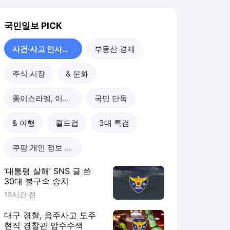
국민일보
PICK
사건·사고 인사이드
부동산 경제
주식 시장
& 문화
美이스라엘, 이란 공습
국민 단독
& 여행
월드컵
3대 특검
쿠팡 개인 정보 유출
‘대통령 살해’ SNS 글 쓴
30대 불구속 송치
15시간 전
대구 경찰, 음주사고 도주
현직 경찰관 압수수색