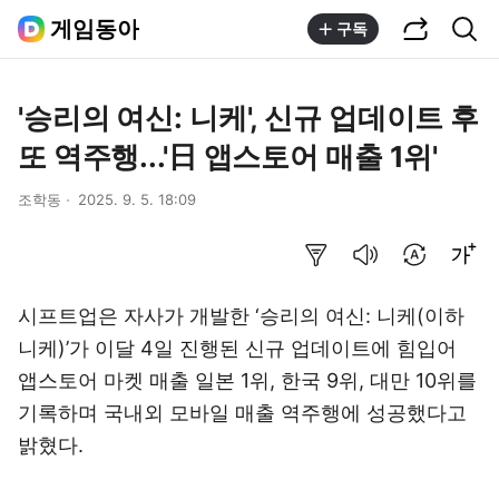
공유하기
통합검색
게임동아
구독
'승리의 여신: 니케', 신규 업데이트 후
또 역주행...'日 앱스토어 매출 1위'
조학동
2025. 9. 5. 18:09
요약보기
음성으로 듣기
번역 설정
글씨크기 조절하기
시프트업은 자사가 개발한 ‘승리의 여신: 니케(이하
니케)’가 이달 4일 진행된 신규 업데이트에 힘입어
앱스토어 마켓 매출 일본 1위, 한국 9위, 대만 10위를
기록하며 국내외 모바일 매출 역주행에 성공했다고
밝혔다.