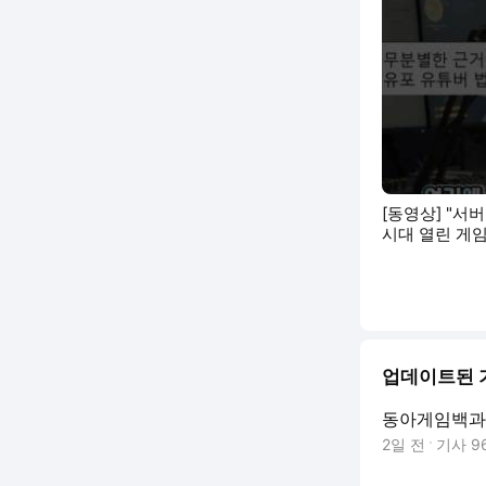
[동영상] "서
시대 열린 게임
업데이트된 
동아게임백과
2일 전
기사
9