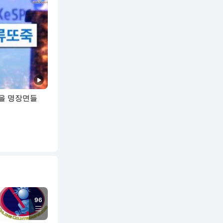
동영상
남을 명장면들
96