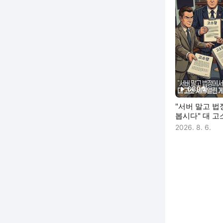
689
회
재생수
"서버 말고 
봅시다" 대 고
열린 게임 시
2026. 8. 6.