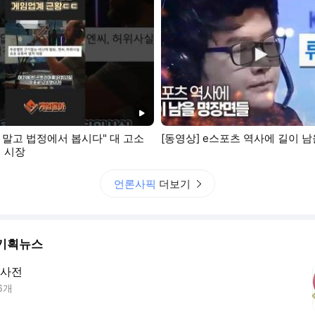
동영상
버 말고 법정에서 봅시다" 대 고소
[동영상] e스포츠 역사에 길이 
 시장
언론사픽
더보기
기획뉴스
사전
6
개