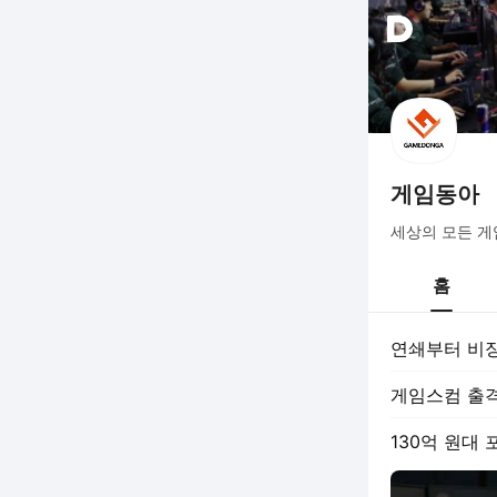
게임동아
세상의 모든 게
홈
연쇄부터 비장
게임스컴 출격
130억 원대 