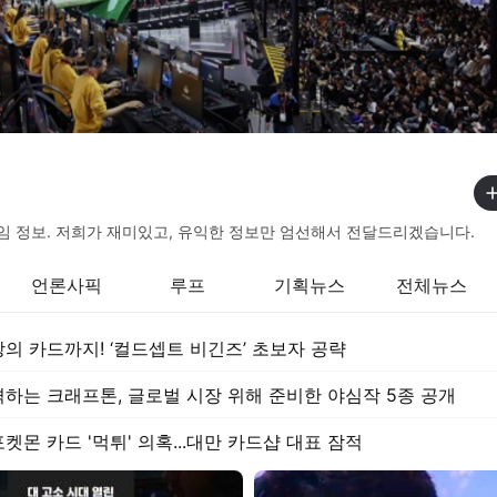
임 정보. 저희가 재미있고, 유익한 정보만 엄선해서 전달드리겠습니다.
언론사픽
루프
기획뉴스
전체뉴스
의 카드까지! ‘컬드셉트 비긴즈’ 초보자 공략
하는 크래프톤, 글로벌 시장 위해 준비한 야심작 5종 공개
포켓몬 카드 '먹튀' 의혹...대만 카드샵 대표 잠적