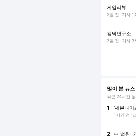
게임리뷰
2일 전
기사
1
겜덕연구소
2일 전
기사
3
많이 본 뉴스
최근 24시간 
1
‘세븐나이
1시간 전
2
中 법원 