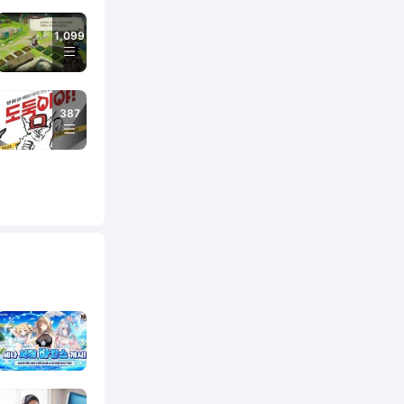
1,099
387