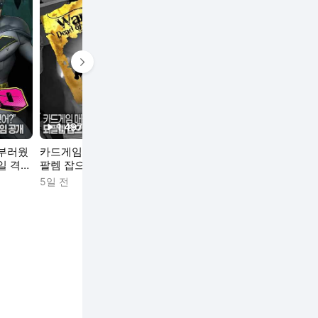
다음 영상 보기
1,497
회
1,432
회
976
회
재생수
재생수
재생수
 부러웠
카드게임 매장 턴 되
공룡이 대검 물고 공
현실 보물찾기
바일 격투
팔렘 잡으면 900만
룡과 싸우는 ‘다이노
만 원을?
원
블레이드’
5일 전
6일 전
2026. 7. 29.