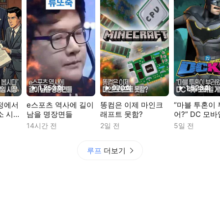
1,253
회
970
회
1,528
회
재생수
재생수
재생수
법정에서
e스포츠 역사에 길이
똥컴은 이제 마인크
“마블 투혼이
소 시대
남을 명장면들
래프트 못함?
어?” DC 모
장
게임 공개
14시간 전
2일 전
5일 전
루프
더보기