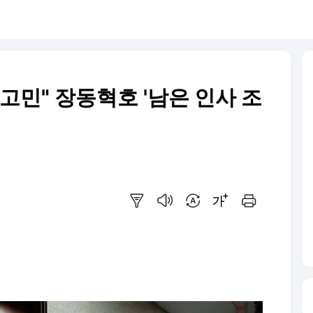
고민" 장동혁호 '남은 인사 조
요약보기
음성으로 듣기
번역 설정
글씨크기 조절하기
인쇄하기