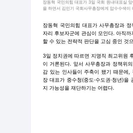
장동혁 국민의힘 대표가 3일 국회 원내대표실 
을 하면서 김민기 국회사무총장에게 압수수색이 
장동혁 국민의힘 대표가 사무총장과 정
자리 후보자군에 관심이 모인다. 아직까
할 수 있는 전략적 판단을 고심 중인 것
3일 정치권에 따르면 지명직 최고위원 
이 거론된다. 앞서 사무총장과 정책위의
감 있는 인사들이 주축이 됐기 때문에,
장 대표가 중수청(중도·수도권·청년)을
지 가능성을 재단하기는 어렵다.
박민영 대변인은 지난 2021년 11월에
부 선거대책본부 청년보좌역을 맡았고, 
령실 행정관을 거친 뒤 12·3 비상계
비대위원장-권성동 원내대표 체제에서