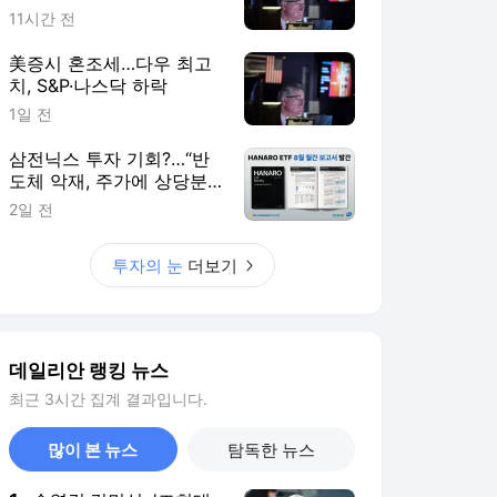
데일리안 랭킹 뉴스
최근 3시간 집계 결과입니다.
많이 본 뉴스
탐독한 뉴스
1
송영길·김민석, '조희대
탄핵' 외치자…與법사위
원들 "즉시 대법관 제청
5시간 전
하라"
2
"편해서 매일 신었는
데"...전문가가 경고한
'크록스'의 숨은 위험
2시간 전
3
박지원이 본 호남 당
심…"李대통령과 1년 함
께한 김민석에 갈 것"
1시간 전
4
日 "오봉 연휴 '더블 태
풍' 영향"...태풍 '돌핀'
한국 영향 줄까
8시간 전