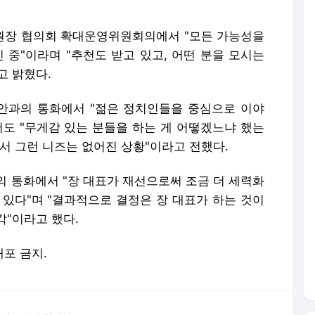
서도 "무게감 있는 분들을 하는 게 어떻겠느냐 했는
셔서 그런 니즈는 없어진 상황"이라고 전했다.
의 통화에서 "장 대표가 재선으로써 조금 더 세력화
 있다"며 "결과적으로 결정은 장 대표가 하는 것이
각"이라고 했다.
배포 금지.
론사로 이동합니다.
민주당, 검찰개혁 막판 의견 수렴…중수청, 행안부 산하 가닥
[인터뷰] 차규근, 혁신당서 'TK 깃발'…"변화의 바람 일으키겠다"
조국 "'윤석열 CCTV', 눈 버릴 듯…안보고 싶다"
오세훈 "與, 특검에 표적수사 하명…정도 벗어나면 국민적 심판 따를 것"
나경원 "추미애, 북한식 인민회의…무질서함에 할 말 잃어"
[단독 인터뷰] '윤민우와 징계 논의' 지목된 C교수 "윤리위원장, 외부와 논의 잘못된 행위"
"노원구 40.2도 기록"...서울, 8년 만에 40도 돌파
송영길·김민석, '조희대 탄핵' 외치자…與법사위원들 "즉시 대법관 제청하라"