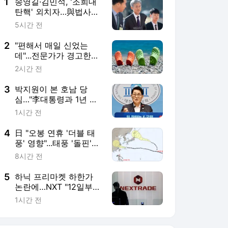
5
하닉 프리마켓 하한가
논란에…NXT "12일부터
상·하한가 주문금지"
1시간 전
서비스 바로가기
뉴스
연예
스포츠
뉴스 홈
기후/환경
사회
경제
정치
국제
문화
IT/과학
인물
지식/칼럼
연재
배열설명서