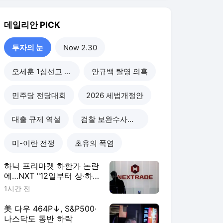
하닉 프리마켓 하한가 논란
에…NXT "12일부터 상·하
한가 주문금지"
1시간 전
美 다우 464P↓, S&P500·
나스닥도 동반 하락
11시간 전
美증시 혼조세…다우 최고
치, S&P·나스닥 하락
1일 전
삼전닉스 투자 기회?…“반
도체 악재, 주가에 상당분
반영”
2일 전
투자의 눈
더보기