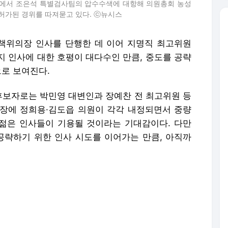
앞에서 조은석 특별검사팀의 압수수색에 대항해 의원총회 농성
허가된 경위를 따져묻고 있다. ⓒ뉴시스
책위의장 인사를 단행한 데 이어 지명직 최고위원
지 인사에 대한 호평이 대다수인 만큼, 중도를 공략
으로 보여진다.
후보자로는 박민영 대변인과 장예찬 전 최고위원 등
장에 정희용·김도읍 의원이 각각 내정되면서 중량
 젊은 인사들이 기용될 것이라는 기대감이다. 다만
 공략하기 위한 인사 시도를 이어가는 만큼, 아직까
는 20대 대선 윤석열 국민의힘 후보 중앙선거대책본
2022년 국민의힘 대변인으로 발탁됐다. 이후 대통
엄의 여파로 한동훈 지도부가 와해되고 들어선 권영세
 미디어특별위원회 가짜뉴스대응단장으로 임명돼