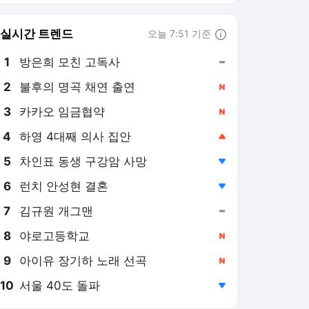
8
야로고등학교
,신규
9
아이유 장기하 노래 선곡
,신규
10
서울 40도 돌파
,하락
데일리안
PICK
투자의 눈
Now 2.30
오세훈 1심선고 이후
안규백 탈영 의혹
민주당 전당대회
2026 세법개정안
대출 규제 역설
검찰 보완수사권 폐지
미-이란 전쟁
초유의 폭염