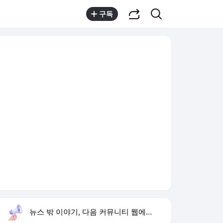
공유하기
검색
구독
뉴스 밖 이야기, 다음 커뮤니티 웹에서 보기
실시간 트렌드
오늘 7:51 기준
툴팁보기
1
방은희 모친 고독사
,유지
2
불후의 명곡 채연 출연
,신규
3
카카오 임금협약
,신규
4
하영 4대째 의사 집안
,상승
5
차인표 동생 구강암 사망
,하락
6
런치 안성현 결혼
,하락
7
김규원 개그맨
,유지