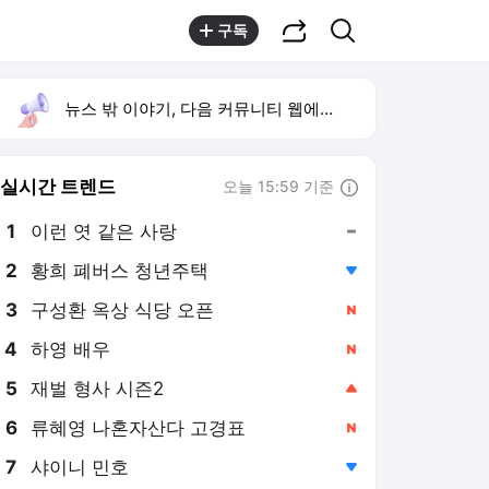
공유하기
검색
구독
뉴스 밖 이야기, 다음 커뮤니티 웹에서 보기
실시간 트렌드
오늘 15:59 기준
툴팁보기
1
이런 엿 같은 사랑
,유지
2
황희 폐버스 청년주택
,하락
4
하영 배우
,신규
5
재벌 형사 시즌2
,상승
6
류혜영 나혼자산다 고경표
,신규
7
샤이니 민호
,하락