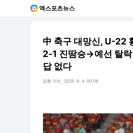
엑스포츠뉴스
中 축구 대망신, U-2
2-1 진땀승→예선 탈락
답 없다
김환 기자
2025. 9. 4. 00:06