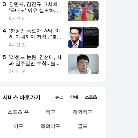
3
김민재, 김진규 코치에
'극대노' 이유 실토하다
"안 풀리는 부분 있었
8시간 전
다…교체 필요하다는 식
으로 얘기한 것"
4
'황정민 폭로자' A씨, 이
젠 아내까지 저격…"불
륜이라 추궁해놓고, 이
4시간 전
젠 관계 없다 난리" 주장
[엑's 이슈]
5
'리센느 논란' 김선태, 사
과 일주일만 수척…술병
까지 나뒹굴며 "고독하
7시간 전
구만"
서비스 바로가기
뉴스
연예
스포츠
스포츠 홈
축구
해외축구
야구
해외야구
골프