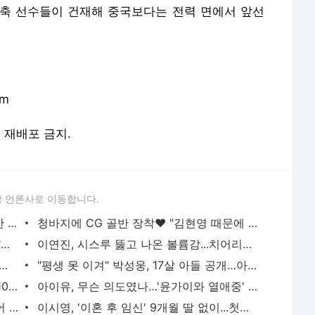
 주축 선수들이 건재해 중국보다는 전력 면에서 앞선
om
및 재배포 금지.
 언론사로 이동합니다.
안지현, 美친 골반 무빙…심판보다 정확한 그녀의 라인
청바지에 CG 골반 장착♥ "김현영 때문에 집중 안 돼"
'4억 몸매' 이주은, 상의 탈의 퍼포먼스…"팬심 홈런"
이연진, 시스루 뚫고 나온 볼륨감...치어리더 최강 피지컬 입증
 김도아, 셔츠 벗고 혀끝 퍼포먼스…야구장 술렁
"평생 못 이겨" 박성웅, 17살 아들 공개…아빠 '신세계' 시절 판박이 [엑's 이슈]
[공식] 불참 멤버 없다…블랙핑크, '데뷔 10주년' 전원 참석
아이유, 무슨 의도였나…'윤가이와 열애중' 장기하 BGM에 의견분분 [엑's 이슈]
'연예인 개미'도 물렸다...홍진경·미자 이어 랄랄, 하이닉스 하락에 참담 "주식은 금기어" [엑's
이시영, '이혼 후 임신' 9개월 딸 없이...첫째와 한 달 캐나다 떠났다 "내년엔 같이" [엑's 이슈]