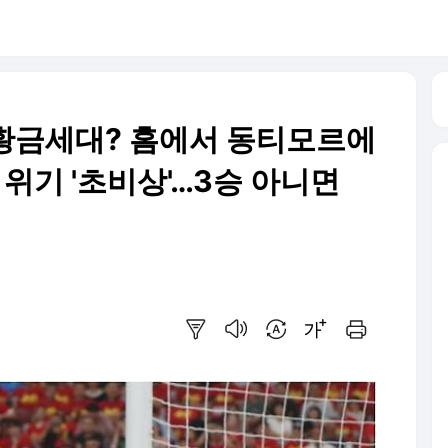
2 황금세대? 홈에서 동티모르에
 위기 '초비상'…3승 아니면
요약보기
음성으로 듣기
번역 설정
글씨크기 조절하기
인쇄하기