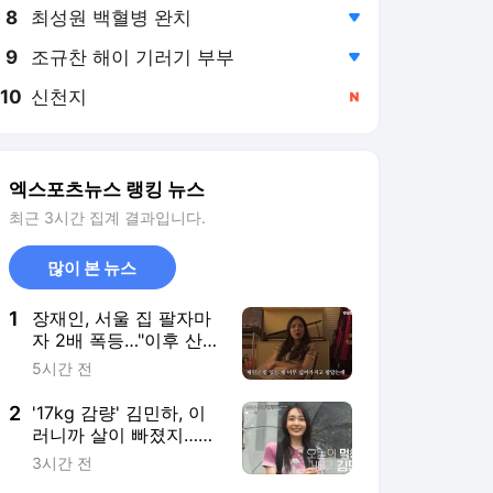
8
최성원 백혈병 완치
,하락
9
조규찬 해이 기러기 부부
,하락
10
신천지
,신규
엑스포츠뉴스 랭킹 뉴스
최근 3시간 집계 결과입니다.
많이 본 뉴스
1
장재인, 서울 집 팔자마
자 2배 폭등…"이후 산
김포 집값은 떨어져" (안
5시간 전
녕한샘요)
2
'17kg 감량' 김민하, 이
러니까 살이 빠졌지…먹
방 예능 위해 "저녁 안
3시간 전
먹었다" (전현무계획4)