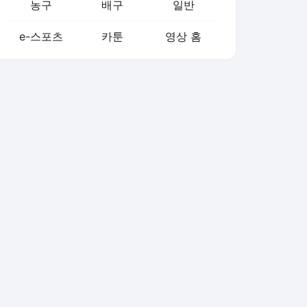
농구
배구
일반
e-스포츠
카툰
영상 홈