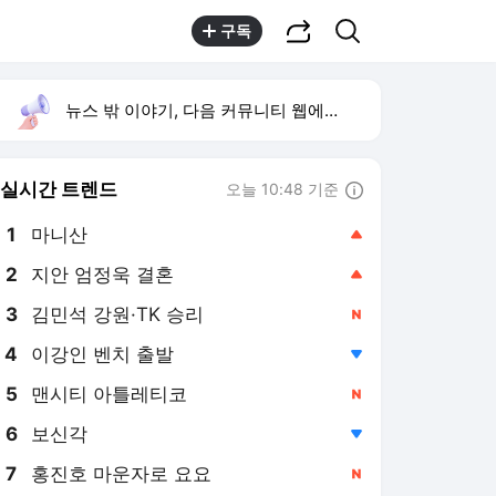
공유하기
검색
구독
뉴스 밖 이야기, 다음 커뮤니티 웹에서 보기
실시간 트렌드
오늘 10:48 기준
툴팁보기
1
마니산
,상승
2
지안 엄정욱 결혼
,상승
3
김민석 강원·TK 승리
,신규
4
이강인 벤치 출발
,하락
5
맨시티 아틀레티코
,신규
6
보신각
,하락
7
홍진호 마운자로 요요
,신규