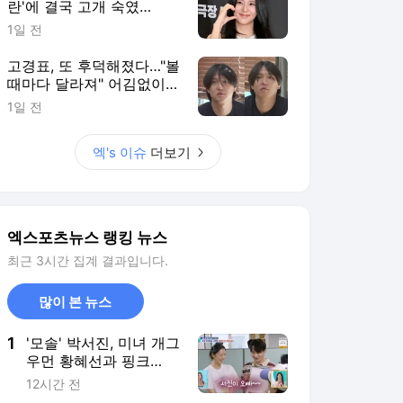
란'에 결국 고개 숙였
다…"마음 무겁다, 섭섭함
1일 전
안겨" [엑's 이슈]
고경표, 또 후덕해졌다…"볼
때마다 달라져" 어김없이
살찐 근황, 전현무도 깜짝
1일 전
[엑's 이슈]
엑's 이슈
더보기
엑스포츠뉴스 랭킹 뉴스
최근 3시간 집계 결과입니다.
많이 본 뉴스
1
'모솔' 박서진, 미녀 개그
우먼 황혜선과 핑크
빛..."뭔가 간질간질" (살
12시간 전
림남)[전일야화]