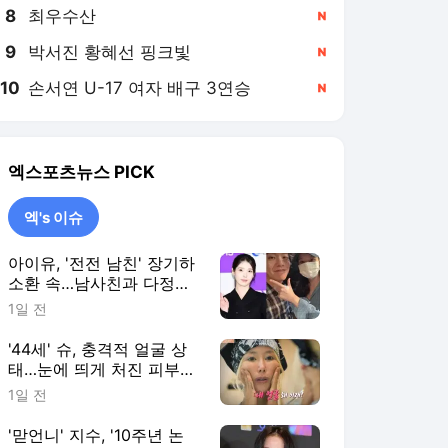
8
최우수산
,신규
9
박서진 황혜선 핑크빛
,신규
10
손서연 U-17 여자 배구 3연승
,신규
엑스포츠뉴스
PICK
엑's 이슈
아이유, '전전 남친' 장기하
소환 속…남사친과 다정한
투샷 "늘 든든" [엑's 이슈]
1일 전
'44세' 슈, 충격적 얼굴 상
태…눈에 띄게 처진 피부
"손 봐야 할 데 많아" [엑's
1일 전
이슈]
'맏언니' 지수, '10주년 논