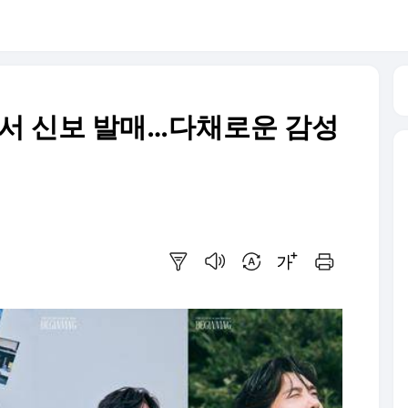
본서 신보 발매…다채로운 감성
요약보기
음성으로 듣기
번역 설정
글씨크기 조절하기
인쇄하기