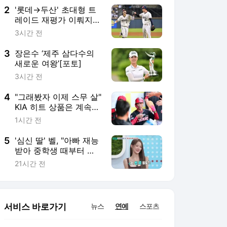
2
'롯데→두산' 초대형 트
레이드 재평가 이뤄지
나? '80억 유격수'도 엄
3시간 전
지 척→"매일 완전 녹초
될 정도 다 쏟아부어"
3
장은수 ‘제주 삼다수의
새로운 여왕’[포토]
3시간 전
4
"그래봤자 이제 스무 살"
KIA 히트 상품은 계속
성장 중…꽃감독은 믿고
1시간 전
기다린다
5
'심신 딸' 벨, "아빠 재능
받아 중학생 때부터 작
곡...천 곡 만들어" (살림
21시간 전
남)
서비스 바로가기
뉴스
연예
스포츠