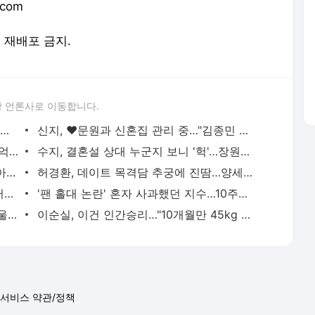
.com
및 재배포 금지.
 언론사로 이동합니다.
송중기, 성심당에 통 큰 선물 받았다…"母가 사장님 절친" 깜짝 (주말연석극)
신지, ♥문원과 신혼집 관리 중…"김종민 반대했지만"
양준혁, 잇단 사업실패 후 방어 대박 "50억 까먹고 100억 벌 것" (사당귀)[전일야화]
수지, 결혼설 상대 누군지 보니 '헉'…장원영 투샷 재조명
'이범수와 이혼' 이윤진 "1년 넘게 못 본 아들…통번역사 합격"
허경환, 데이트 목격담 추궁에 진땀…양세형 "들은 게 있다" 의미심장 (최우수산)
쌈디 맞아? 20kg 증량 후 달라졌다…워터밤서 '상탈' 제대로, 근육질 몸매 '깜짝' [엑's 이슈]
'팬 홀대 논란' 혼자 사과했던 지수…10주년 행사서 손편지 받고 결국 눈물 [엑's 이슈]
심현섭, ♥11살 연하 정영림과 2세 준비 울상 "하루에 8번 하다 기절" (동치미)
이순실, 이건 인간승리…"10개월만 45kg 뺐다" 위고비로 대박, 몰라보게 달라졌다 (동치미쇼)
서비스 약관/정책