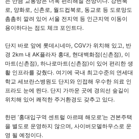
는 만큼 교통망은 더욱 편리해질 전망이다. 강변북
로, 양화로, 신촌로, 월드컵북로, 동교로 등 도로망도
촘촘히 깔려 있어 서울 전지역 등 인근지역 이동이
용이하다는 점도 체크 포인트다.
단지 바로 앞에 롯데시네마, CGV가 위치해 있고, 반
경 2km 내 AK플라자 홍대, 현대백화점(신촌점), 이
마트(신촌점), 하나로마트(신촌점)이 있어 편리한 생
활 인프라를 갖췄다. 여기에 국내 최고수준의 연세대
학교 세브란스병원도 단지와 인접해 우수한 의료 인
프라도 눈에 띈다. 단지 가까운 곳에 경의선 숲길이
위치해 있어 쾌적한 주거환경도 갖추고 있다.
한편 ‘홍대입구역 센트럴 아르떼 해모로’는 견본주택
을 별도로 운영하지 않으며, 사이버모델하우스로 운
영 될 예정이다.