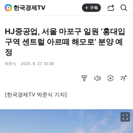
공유하기
통합검색
한국경제TV
구독
HJ중공업, 서울 마포구 일원 ‘홍대입
구역 센트럴 아르떼 해모로’ 분양 예
정
박준식
2025. 8. 27. 10:38
요약보기
음성으로 듣기
번역 설정
글씨크기 조절하기
[한국경제TV 박준식 기자]
이미지 크게 보기