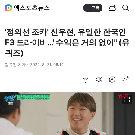
공유하기
통합검색
엑스포츠뉴스
구독
'정의선 조카' 신우현, 유일한 한국인
F3 드라이버…"수익은 거의 없어" (유
퀴즈)
김유진 기자
2025. 8. 21. 09:14
요약보기
음성으로 듣기
번역 설정
글씨크기 조절하기
이미지 크게 보기