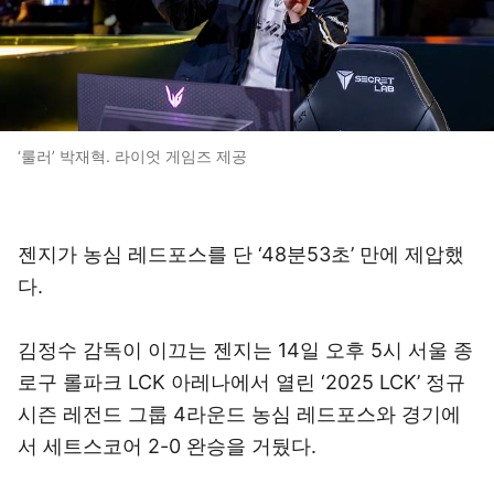
‘룰러’ 박재혁. 라이엇 게임즈 제공
젠지가 농심 레드포스를 단 ‘48분53초’ 만에 제압했
다.
김정수 감독이 이끄는 젠지는 14일 오후 5시 서울 종
로구 롤파크 LCK 아레나에서 열린 ‘2025 LCK’ 정규
시즌 레전드 그룹 4라운드 농심 레드포스와 경기에
서 세트스코어 2-0 완승을 거뒀다.