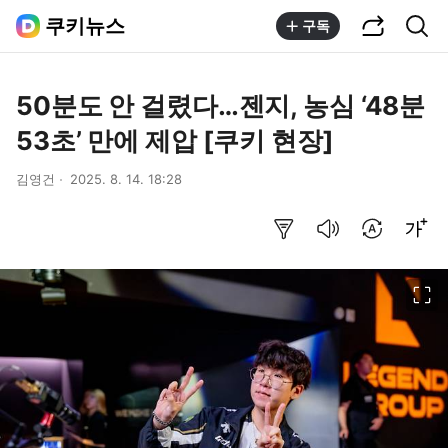
공유하기
통합검색
쿠키뉴스
구독
50분도 안 걸렸다…젠지, 농심 ‘48분
53초’ 만에 제압 [쿠키 현장]
김영건
2025. 8. 14. 18:28
요약보기
음성으로 듣기
번역 설정
글씨크기 조절하기
이미지 크게 보기