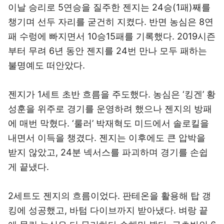
이날 승리로 5연승을 질주한 젠지는 24승(1패)째를
챙기며 선두 자리를 굳건히 지켰다. 반면 농심은 8연
패 수렁에 빠지면서 10승15패를 기록했다. 2019시즌
부터 무려 6년 동안 젠지를 24번 만나 모두 패하는
불명예도 떠안았다.
젠지가 1세트 초반 흐름을 주도했다. 농심은 ‘킹겐’ 황
성훈을 위주로 경기를 운영하려 했으나 젠지의 방패
에 매번 막혔다. ‘룰러’ 박재혁도 미드에서 솔로킬을
내면서 이득을 챙겼다. 젠지는 이후에도 큰 압박을
받지 않았고, 24분 넥서스를 파괴하며 경기를 손쉽
게 끝냈다.
2세트도 젠지의 흐름이었다. 판테온을 활용해 탑 갱
킹에 성공했고, 바텀 다이브까지 받아냈다. 벼랑 끝