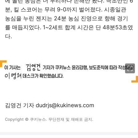
에 몰린 농심은 더 무리하다 손해만 봤다. 극초반인 6
분, 킬 스코어는 무려 9-0까지 벌어졌다. 시종일관
농심을 누린 젠지는 24분 농심 진영으로 향해 경기
를 매듭지었다. 1~2세트 합계 시간은 단 48분53초였
다.
이미지 크게 보기
김영건 기자 dudrjs@kukinews.com
Copyright © 쿠키뉴스. 무단전재 및 재배포 금지.