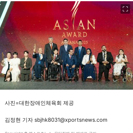
이미지 크게 보기
사진=대한장애인체육회 제공
김정현 기자 sbjhk8031@xportsnews.com