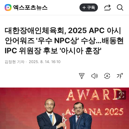
공유하기
통합검색
엑스포츠뉴스
구독
대한장애인체육회, 2025 APC 아시
안어워즈 '우수 NPC상' 수상…배동현
IPC 위원장 후보 '아시아 훈장'
김정현 기자
2025. 8. 14. 16:10
요약보기
음성으로 듣기
번역 설정
글씨크기 조절하기
이미지 크게 보기