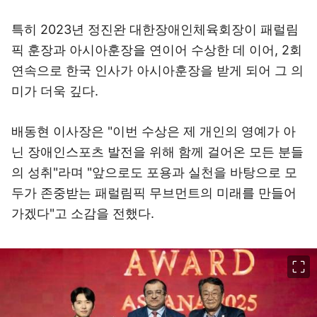
특히 2023년 정진완 대한장애인체육회장이 패럴림
픽 훈장과 아시아훈장을 연이어 수상한 데 이어, 2회
연속으로 한국 인사가 아시아훈장을 받게 되어 그 의
미가 더욱 깊다.
배동현 이사장은 "이번 수상은 제 개인의 영예가 아
닌 장애인스포츠 발전을 위해 함께 걸어온 모든 분들
의 성취"라며 "앞으로도 포용과 실천을 바탕으로 모
두가 존중받는 패럴림픽 무브먼트의 미래를 만들어
가겠다"고 소감을 전했다.
이미지 크게 보기