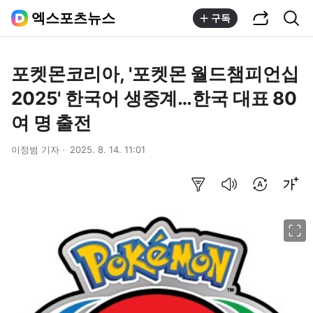
공유하기
통합검색
엑스포츠뉴스
구독
포켓몬코리아, '포켓몬 월드챔피언십
2025' 한국어 생중계…한국 대표 80
여 명 출전
이정범 기자
2025. 8. 14. 11:01
요약보기
음성으로 듣기
번역 설정
글씨크기 조절하기
이미지 크게 보기