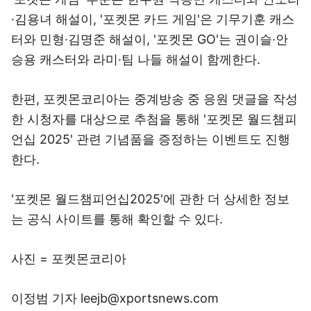
·김용녀 해설이, '포켓몬 카드 게임'은 기무기훈 캐스
터와 민형·김명준 해설이, '포켓몬 GO'는 권이슬·안
승용 캐스터와 라미·팀 나들 해설이 함께한다.
한편, 포켓몬코리아는 중계방송 중 응원 댓글을 작성
한 시청자를 대상으로 추첨을 통해 '포켓몬 월드챔피
언십 2025' 관련 기념품을 증정하는 이벤트도 진행
한다.
'포켓몬 월드챔피언십2025'에 관한 더 상세한 정보
는 공식 사이트를 통해 확인할 수 있다.
사진 = 포켓몬코리아
이정범 기자 leejb@xportsnews.com