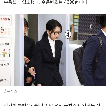
수용실에 입소했다. 수용번호는 4398번이다.
이미지 크게 보기
ⓒ뉴시스
김건희 특별수사팀이 이날 오전 구치소에 영장을 전