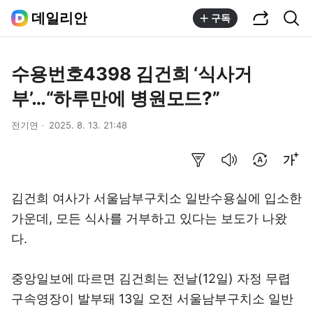
공유하기
통합검색
데일리안
구독
수용번호4398 김건희 ‘식사거
부’…“하루만에 병원모드?”
전기연
2025. 8. 13. 21:48
요약보기
음성으로 듣기
번역 설정
글씨크기 조절하기
김건희 여사가 서울남부구치소 일반수용실에 입소한
가운데, 모든 식사를 거부하고 있다는 보도가 나왔
다.
중앙일보에 따르면 김건희는 전날(12일) 자정 무렵
구속영장이 발부돼 13일 오전 서울남부구치소 일반