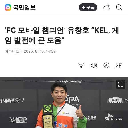
공유하기
통합검색
국민일보
구독
‘FC 모바일 챔피언’ 유창호 “KEL, 게
임 발전에 큰 도움”
이다니엘
2025. 8. 10. 14:52
요약보기
음성으로 듣기
번역 설정
글씨크기 조절하기
이미지 크게 보기