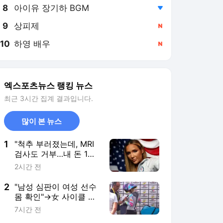
8
아이유 장기하 BGM
,하락
9
상피제
,신규
10
하영 배우
,신규
엑스포츠뉴스 랭킹 뉴스
최근 3시간 집계 결과입니다.
많이 본 뉴스
1
"척추 부러졌는데, MRI
검사도 거부…내 돈 1억
6000만원으로 수술"→
2시간 전
美 스포츠 스타, 미국봅
슬레이협회 고소
2
"남성 심판이 여성 선수
몸 확인"→女 사이클 노
조 격분 "이걸 왜 이슈거
7시간 전
리로 만드나"…가슴 게