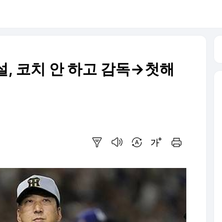
설, 코치 안 하고 감독→첫해
요약보기
음성으로 듣기
번역 설정
글씨크기 조절하기
인쇄하기