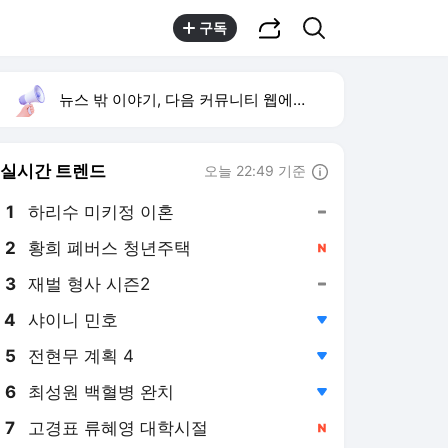
공유하기
검색
구독
뉴스 밖 이야기, 다음 커뮤니티 웹에서 보기
실시간 트렌드
오늘 22:49 기준
툴팁보기
1
하리수 미키정 이혼
,유지
2
황희 폐버스 청년주택
,신규
3
재벌 형사 시즌2
,유지
4
샤이니 민호
,하락
5
전현무 계획 4
,하락
6
최성원 백혈병 완치
,하락
7
고경표 류혜영 대학시절
,신규