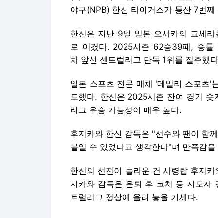
야구(NPB) 한신 타이거스가 통산 7번
한신은 지난 9일 일본 오사카의 교세라
로 이겼다. 2025시즌 62승39패, 승률
차 앞선 센트럴리그 단독 1위를 질주했다
일본 스포츠 전문 매체 '데일리 스포츠'는
도했다. 한신은 2025시즌 잔여 경기 
리그 우승 가능성이 매우 높다.
후지카와 한신 감독은 "선수와 팬이 함
붙일 수 있었다고 생각한다"며 만족감을
한신의 선전이 놀라운 건 사령탑 후지카
지카와 감독은 은퇴 후 코치 등 지도자
트럴리그 정상에 올려 놓을 기세다.