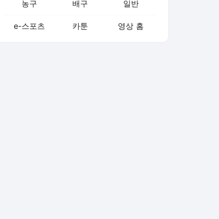
농구
배구
일반
e-스포츠
카툰
영상 홈