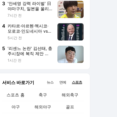
이트 후폭풍 거세다
3
'안세영 강력 라이벌' 日
야마구치, 일본을 울리
다…"지진 피해 입은 이
7시간 전
들에게 힘이 되는 경기
하겠다" 세계선수권 2연
4
카타르·아르헨·멕시코·
패 도전
모로코·인도네시아 vs
잉글랜드·독일·크로아티
5시간 전
아·네덜란드·요르단…세
계 축구 분열 점점 더 커
5
'리센느 논란' 김선태, 충
진다, 찬반 국가 어디?
주시장에 복직 제안 받
았다…"돌아올 생각 있
1시간 전
냐" 수척 근황까지 [엑's
이슈]
서비스 바로가기
뉴스
연예
스포츠
스포츠 홈
축구
해외축구
야구
해외야구
골프