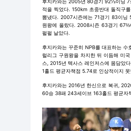
후지카와는 2005년 80경기 92⅓이닝 7
적을 찍었다. 150km 초중반대 돌직구
뽐냈다. 2007시즌에는 71경기 83이닝 
원왕에 올랐다. 2008시즌 63경기 67⅔
펄펄 날았다.
후지카와는 꾸준히 NPB를 대표하는 수호
럴리그 구원왕을 차지한 뒤 이듬해 미국 
스, 2015년 텍사스 레인저스에 몸담았다
1홀드 평균자책점 5.74로 인상적이지 못
후지카와는 2016년 한신으로 복귀, 20
60승 38패 243세이브 163홀드 평균자