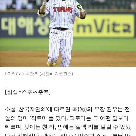
LG 외야수 박관우 (사진=LG 트윈스)
[잠실=스포츠춘추]
소설 '삼국지연의'에 따르면 촉(蜀)의 무장 관우는 전
설의 명마 '적토마'를 탔다. 적토마는 그 어떤 말보다
빠르며, 낮에는 천 리, 밤에는 팔백 리를 달릴 수 있었
다고 전해진다. 관우는 적으로 마주한 조조로부터 마