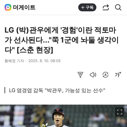
공유하기
통합검색
더게이트
구독
LG (박)관우에게 '경험'이란 적토마
가 선사된다..."쭉 1군에 놔둘 생각이
다" [스춘 현장]
황혜정 기자
2025. 8. 10. 08:05
요약보기
음성으로 듣기
번역 설정
글씨크기 조절하기
LG 염경엽 감독 "박관우, 가능성 있는 선수"
이미지 크게 보기