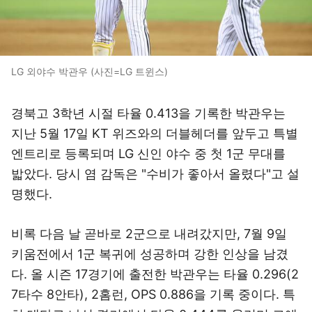
LG 외야수 박관우 (사진=LG 트윈스)
경북고 3학년 시절 타율 0.413을 기록한 박관우는
지난 5월 17일 KT 위즈와의 더블헤더를 앞두고 특별
엔트리로 등록되며 LG 신인 야수 중 첫 1군 무대를
밟았다. 당시 염 감독은 "수비가 좋아서 올렸다"고 설
명했다.
비록 다음 날 곧바로 2군으로 내려갔지만, 7월 9일
키움전에서 1군 복귀에 성공하며 강한 인상을 남겼
다. 올 시즌 17경기에 출전한 박관우는 타율 0.296(2
7타수 8안타), 2홈런, OPS 0.886을 기록 중이다. 특