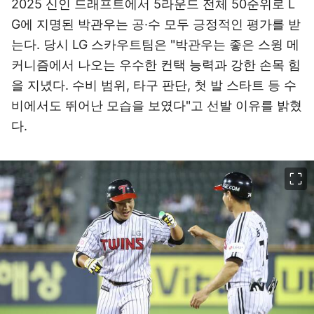
2025 신인 드래프트에서 5라운드 전체 50순위로 L
G에 지명된 박관우는 공·수 모두 긍정적인 평가를 받
는다. 당시 LG 스카우트팀은 "박관우는 좋은 스윙 메
커니즘에서 나오는 우수한 컨택 능력과 강한 손목 힘
을 지녔다. 수비 범위, 타구 판단, 첫 발 스타트 등 수
비에서도 뛰어난 모습을 보였다"고 선발 이유를 밝혔
다.
이미지 크게 보기