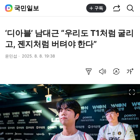
공유하기
통합검색
국민일보
구독
‘디아블’ 남대근 “우리도 T1처럼 굴리
고, 젠지처럼 버텨야 한다”
윤민섭
2025. 8. 8. 19:38
요약보기
음성으로 듣기
번역 설정
글씨크기 조절하기
이미지 크게 보기