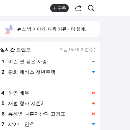
공유하기
검색
구독
뉴스 밖 이야기, 다음 커뮤니티 웹에서 보기
실시간 트렌드
오늘 15:59 기준
툴팁보기
1
이런 엿 같은 사랑
,유지
2
황희 폐버스 청년주택
,하락
3
구성환 옥상 식당 오픈
,신규
4
하영 배우
,신규
5
재벌 형사 시즌2
,상승
6
류혜영 나혼자산다 고경표
,신규
7
샤이니 민호
,하락