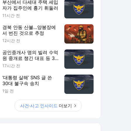
부산에서 다세대 주택 세입
자가 집주인에 흉기 휘둘러
11시간 전
경북 안동 산불…양봉장에
서 번진 것으로 추정
12시간 전
공인중개사 명의 빌려 수억
원 중개료 챙긴 대표 등 3
명 송치
17시간 전
‘대통령 살해’ SNS 글 쓴
30대 불구속 송치
1일 전
사건·사고 인사이드
더보기