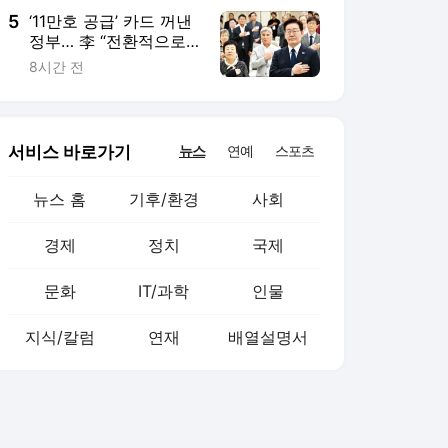
5
‘11만호 공급’ 카드 꺼낸
정부… 李 “전환적으로
과감히 실천”
8시간 전
서비스 바로가기
뉴스
연예
스포츠
뉴스 홈
기후/환경
사회
경제
정치
국제
문화
IT/과학
인물
지식/칼럼
연재
배열설명서