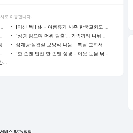
론사로 이동합니다.
접속하세요! 어제보다 좋은 오늘이 열립니다 [더미션 바로가기]
[미션 톡!] 休∼ 여름휴가 시즌 한국교회도 쉬어갑니다
 온 카자흐 3자매 “랩처럼 부르는 찬송에 깜짝”
“성경 읽으며 더위 탈출”… 가족끼리 나눠 읽기·퀴즈·특강도
장병·지역 교회 결연 35배 쑥… 제대 후 정착은 가뭄에 콩나듯
삼계탕·삼겹살 보양식 나눔… 복날 교회서 福을 드려요
 머문 낡은 성경 ‘새 옷’ 입혀 다시 은혜를 읽다
“한 손엔 법전 한 손엔 성경… 이웃 눈물 닦는 국선 변호·목회는 통하죠”
더위 물리치는 그늘 돼주자… 교회 ‘시원한 사역’
서비스 약관/정책