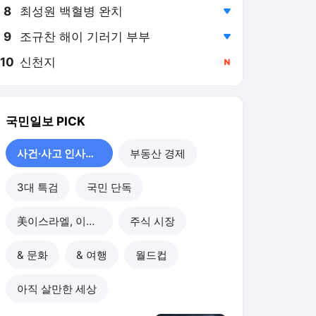
8
최성원 백혈병 완치
,하락
9
조규찬 해이 기러기 부부
,하락
10
신천지
,신규
국민일보
PICK
사건·사고 인사이드
부동산 경제
3대 특검
국민 단독
美이스라엘, 이란 공습
주식 시장
& 문화
& 여행
월드컵
아직 살만한 세상