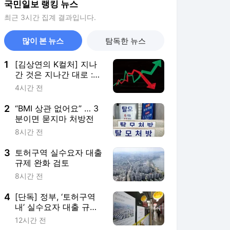
국민일보 랭킹 뉴스
최근 3시간 집계 결과입니다.
많이 본 뉴스
탐독한 뉴스
1
[김상연의 K컬처] 지나
간 것은 지나간 대로 :
주식시장이 우리에게 남
4시간 전
긴 것
2
“BMI 상관 없어요” … 3
분이면 묻지마 처방전
8시간 전
3
토허구역 실수요자 대출
규제 완화 검토
8시간 전
4
[단독] 정부, ‘토허구역
내’ 실수요자 대출 규제
완화 검토
12시간 전