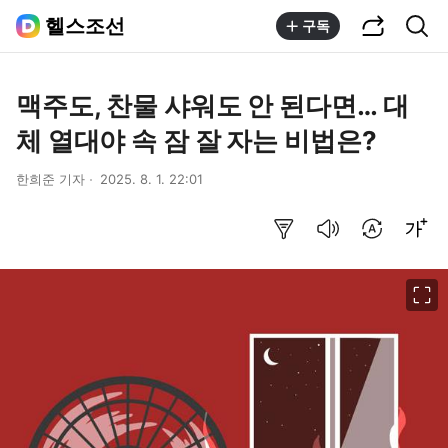
공유하기
통합검색
헬스조선
구독
맥주도, 찬물 샤워도 안 된다면… 대
체 열대야 속 잠 잘 자는 비법은?
한희준 기자
2025. 8. 1. 22:01
요약보기
음성으로 듣기
번역 설정
글씨크기 조절하기
이미지 크게 보기