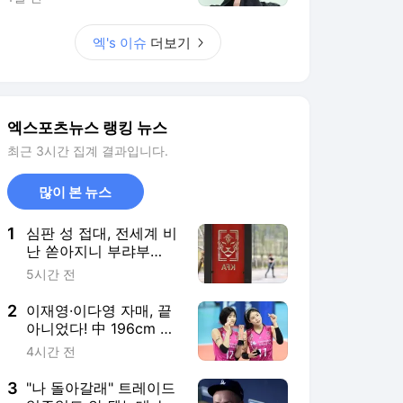
1
심판 성 접대, 전세계 비
난 쏟아지니 부랴부
랴?…대한축구협회 사과
5시간 전
문 공식 발표 "전세계 축
구 관계자 여러분께 사
2
이재영·이다영 자매, 끝
과" [오피셜]
아니었다! 中 196cm 국
대+쿠바 스타까지 싹쓸
4시간 전
이…창단 1년 만에 유럽
정조준
3
"나 돌아갈래" 트레이드
일주일도 안 됐는데, '우
주최강 에이스' 폭탄발
7시간 전
언→친정팀 복귀 언급…
유망주 3명 내준 LAD
4
아이유, '전전 남친' 장기
어쩌나
하 소환 속…남사친과
다정한 투샷 "늘 든든"
8시간 전
[엑's 이슈]
5
"어떻게든 버텨야" KIA
가 바라는 22살 영건의
반등…'ERA 6.43' 부진
4시간 전
털어낼까