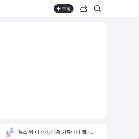
공유하기
검색
구독
뉴스 밖 이야기, 다음 커뮤니티 웹에서 보기
실시간 트렌드
오늘 13:09 기준
툴팁보기
1
1236회 로또 당첨 번호
,유지
3
박지민 아나운서
,하락
4
김원해 배우
,신규
5
재벌 형사 시즌2
,신규