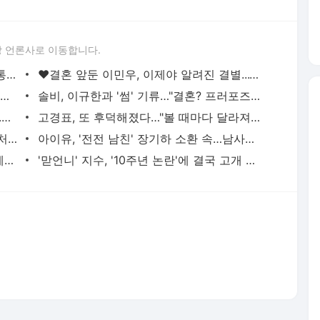
 언론사로 이동합니다.
장윤정, 박서진 母도 살렸다 "암 치료비 통 큰 지원…고비 넘겼다"
♥결혼 앞둔 이민우, 이제야 알려진 결별..."지난해 말 전 소속사와 계약종료" [공식]
하리수, 전 남친=현직 아나운서..."트렌스젠더인 줄 몰라"
솔비, 이규한과 '썸' 기류…"결혼? 프러포즈 받았지만 준비 안 돼"
'강원래♥' 김송, 하와이 여행 중 날벼락...쓰나미 사이렌에 "대피 소동" [★해시태그]
고경표, 또 후덕해졌다…"볼 때마다 달라져" 어김없이 살찐 근황, 전현무도 깜짝 [엑's 이슈]
'44세' 슈, 충격적 얼굴 상태…눈에 띄게 처진 피부 "손 봐야 할 데 많아" [엑's 이슈]
아이유, '전전 남친' 장기하 소환 속…남사친과 다정한 투샷 "늘 든든" [엑's 이슈]
'리센느 논란' 김선태, 충주시장에 복직 제안 받았다…"돌아올 생각 있냐" 수척 근황까지 [엑's 이
'맏언니' 지수, '10주년 논란'에 결국 고개 숙였다…"마음 무겁다, 섭섭함 안겨" [엑's 이슈]