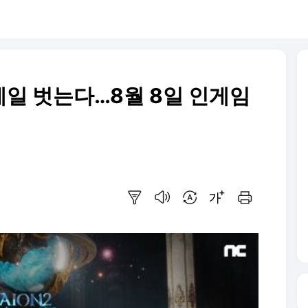
베일 벗는다…8월 8일 인게임
요약보기
음성으로 듣기
번역 설정
글씨크기 조절하기
인쇄하기