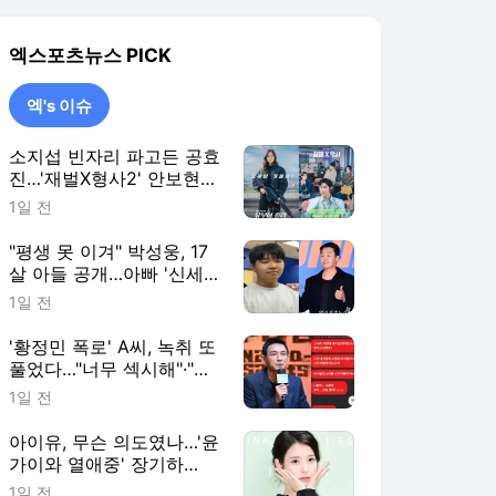
계' 시절 판박이 [엑's 이슈]
1일 전
'황정민 폭로' A씨, 녹취 또
풀었다…"너무 섹시해"·"안
아보고 싶다=마음의 소리
1일 전
인정" 주장 [엑's 이슈]
아이유, 무슨 의도였나…'윤
가이와 열애중' 장기하
BGM에 의견분분 [엑's 이
1일 전
슈]
엑's 이슈
더보기
엑스포츠뉴스 랭킹 뉴스
최근 3시간 집계 결과입니다.
많이 본 뉴스