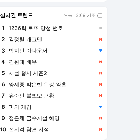
6
양세종 박은빈 위장 약혼
,신규
7
유아인 볼뽀뽀 근황
,신규
8
피의 게임
,하락
9
정은채 금수저설 해명
,신규
10
전지적 참견 시점
,신규
엑스포츠뉴스
PICK
엑's 이슈
소지섭 빈자리 파고든 공효
진…'재벌X형사2' 안보현이
막을까 [엑's 이슈]
1일 전
"평생 못 이겨" 박성웅, 17
살 아들 공개…아빠 '신세