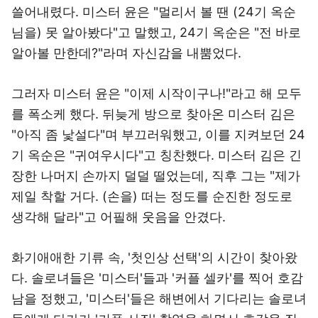
쓸어내렸다. 미스터 윤은 "멀리서 볼 땐 (24기 옥순
님을) 못 알아봤다"고 말했고, 24기 옥순은 "전 바로
알아볼 만한데?"라며 자신감을 내뿜었다.
그러자 미스터 윤은 "이제 시작이구나!"라고 해 모두
를 폭소케 했다. 뒤늦게 방으로 찾아온 미스터 김은
"아직 좀 낯설다"며 부끄러워했고, 이를 지켜보던 24
기 옥순은 "귀여우시다"고 칭찬했다. 미스터 김은 긴
장한 나머지 손까지 덜덜 떨었는데, 직후 그는 "제가
제일 착할 거다. (손을) 떠는 정도를 순진한 정도로
생각해 달라"고 어필해 웃음을 안겼다.
화기애애한 기류 속, '첫인상 선택'의 시간이 찾아왔
다. 솔로녀들은 '미스터'들과 '커플 셀카'를 찍어 호감
남을 정했고, '미스터'들은 해변에서 기다리는 솔로녀