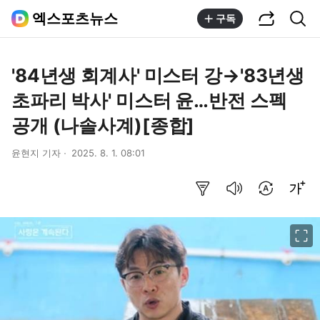
공유하기
통합검색
엑스포츠뉴스
구독
'84년생 회계사' 미스터 강→'83년생
초파리 박사' 미스터 윤…반전 스펙
공개 (나솔사계)[종합]
윤현지 기자
2025. 8. 1. 08:01
요약보기
음성으로 듣기
번역 설정
글씨크기 조절하기
이미지 크게 보기