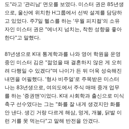
도"라고 '관리남' 면모를 보였다. 미스터 권은 85년생
으로, 울산에 위치한 H그룹에서 선박 설계를 담당하
고 있었다. 주7일 헬스를 하는 '우월 피지컬'의 소유
자인 미스터 권은 "에너지 넘치는, 착한 성향을 좋아
한다"고 말했다.
81년생으로 K대 통계학과를 나와 영어 학원을 운영
중인 미스터 김은 "젊었을 때 결혼하지 않은 게 오히
려 다행일 수 있겠다"며 나이가 든 뒤 더욱 성숙해진
내면을 어필했다. '형사 비주얼'로 주목받은 미스터
나는 83년생으로, 여의도에서 주식 매매 중개 업무
를 하는 '증권맨'이었다. K대 사회학과 출신으로 미식
축구 선수였다는 그는 "화를 잘 내게 생겼지만 화를
안 낸다. 생긴 거랑 다르게 해삼, 멍게, 개불, 닭발 이
런 거를 못 먹는다"고 말해 반전을 안겼다.