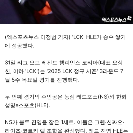
(엑스포츠뉴스 이정범 기자) 'LCK' HLE가 승수 쌓기
에 성공했다.
31일 리그 오브 레전드 챔피언스 코리아(대표 오상
헌, 이하 'LCK')는 '2025 LCK 정규 시즌' 3라운드 7
월 5주 목요일 경기를 진행했다.
두 번째 경기의 주인공은 농심 레드포스(NS)와 한화
생명e스포츠(HLE).
NS가 블루 진영을 잡은 1세트. 이들은 그웬·신짜오·
라이즈·코르키·렐 조합을 완성했다. 레드 진영 HLE는