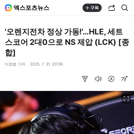
공유하기
통합검색
엑스포츠뉴스
구독
'오렌지전차 정상 가동!'…HLE, 세트
스코어 2대0으로 NS 제압 (LCK) [종
합]
이정범 기자
2025. 7. 31. 20:56
요약보기
음성으로 듣기
번역 설정
글씨크기 조절하기
이미지 크게 보기