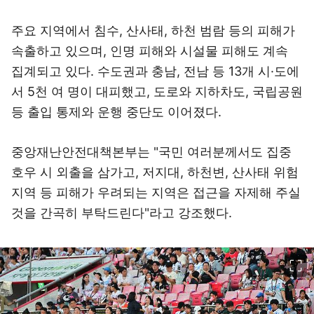
주요 지역에서 침수, 산사태, 하천 범람 등의 피해가
속출하고 있으며, 인명 피해와 시설물 피해도 계속
집계되고 있다. 수도권과 충남, 전남 등 13개 시·도에
서 5천 여 명이 대피했고, 도로와 지하차도, 국립공원
등 출입 통제와 운행 중단도 이어졌다.
중앙재난안전대책본부는 "국민 여러분께서도 집중
호우 시 외출을 삼가고, 저지대, 하천변, 산사태 위험
지역 등 피해가 우려되는 지역은 접근을 자제해 주실
것을 간곡히 부탁드린다"라고 강조했다.
이미지 크게 보기