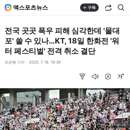
공유하기
통합검색
엑스포츠뉴스
구독
전국 곳곳 폭우 피해 심각한데 '물대
포' 쏠 수 있나…KT, 18일 한화전 '워
터 페스티벌' 전격 취소 결단
조은혜 기자
2025. 7. 18. 19:39
요약보기
음성으로 듣기
번역 설정
글씨크기 조절하기
이미지 크게 보기