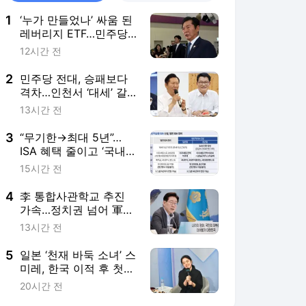
1
‘누가 만들었나’ 싸움 된
레버리지 ETF…민주당
책임 공방
12시간 전
2
민주당 전대, 승패보다
격차…인천서 ‘대세’ 갈
릴까
13시간 전
3
“무기한→최대 5년”…
ISA 혜택 줄이고 ‘국내
투자’ 당근
15시간 전
4
李 통합사관학교 추진
가속…정치권 넘어 軍
원로까지 반발
13시간 전
5
일본 ‘천재 바둑 소녀’ 스
미레, 한국 이적 후 첫
여자 랭킹 ‘톱3’ 진입
20시간 전