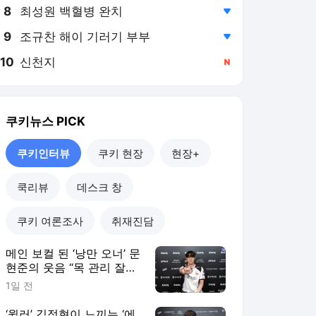
8
최성원 백혈병 완치
,하락
9
조규찬 해이 기러기 부부
,하락
10
신천지
,신규
쿠키뉴스
PICK
쿠키인터뷰
쿠키 현장
현장+
쿡리뷰
데스크 창
쿠키 여론조사
취재진담
메인 보컬 된 ‘낭만 오너’ 문
현준의 웃음 “목 관리 잘해
야죠” [쿠키인터뷰]
1일 전
‘윌러’ 김정현이 느끼는 ‘에