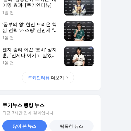
이밍 효과’ [쿠키인터뷰]
1일 전
‘동부의 왕’ 한진 브리온 핵
심 전력 ‘캐스팅’ 신민제 “팬
들에게 좋은 경기력으로 보
1일 전
답할 것” [쿠키 인터뷰]
젠지 승리 이끈 ‘쵸비’ 정지
훈, “언제나 이기고 싶었다”
[쿠키인터뷰]
1일 전
쿠키인터뷰
더보기
쿠키뉴스 랭킹 뉴스
최근 3시간 집계 결과입니다.
많이 본 뉴스
탐독한 뉴스