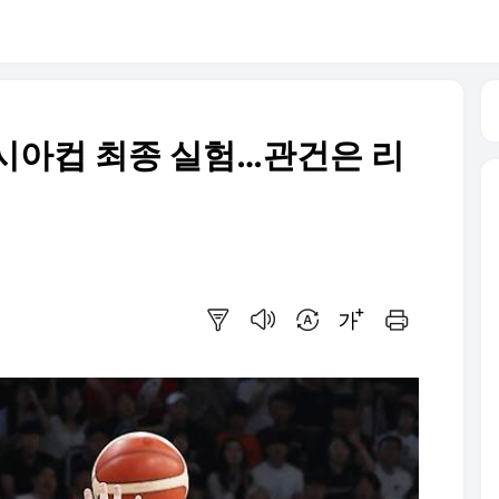
시아컵 최종 실험…관건은 리
요약보기
음성으로 듣기
번역 설정
글씨크기 조절하기
인쇄하기