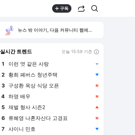
공유하기
검색
구독
뉴스 밖 이야기, 다음 커뮤니티 웹에서 보기
실시간 트렌드
오늘 15:59 기준
툴팁보기
1
이런 엿 같은 사랑
,유지
2
황희 폐버스 청년주택
,하락
3
구성환 옥상 식당 오픈
,신규
4
하영 배우
,신규
5
재벌 형사 시즌2
,상승
6
류혜영 나혼자산다 고경표
,신규
7
샤이니 민호
,하락