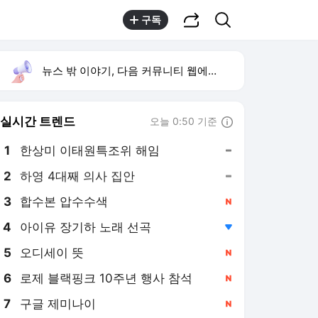
공유하기
검색
구독
뉴스 밖 이야기, 다음 커뮤니티 웹에서 보기
실시간 트렌드
오늘 0:50 기준
툴팁보기
1
한상미 이태원특조위 해임
,유지
2
하영 4대째 의사 집안
,유지
3
합수본 압수수색
,신규
4
아이유 장기하 노래 선곡
,하락
5
오디세이 뜻
,신규
6
로제 블랙핑크 10주년 행사 참석
,신규
7
구글 제미나이
,신규