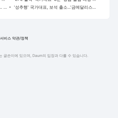
직무대행도 놀랄 '김건희 칼각 거수경례'... 카메라에 잡혔다 - 풋볼리스트(FOOTBALLIST)
'성추행' 국가대표, 보석 출소...'금메달리스트-국민영웅 봐주기?' - 풋볼리스트(FOOTBALLIST)
서비스 약관/정책
 글쓴이에 있으며, Daum의 입장과 다를 수 있습니다.