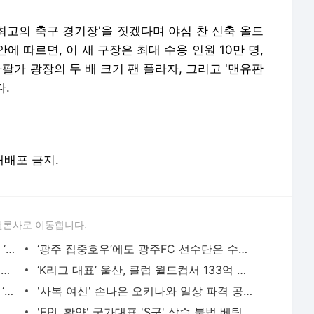
 최고의 축구 경기장'을 짓겠다며 야심 찬 신축 올드
 따르면, 이 새 구장은 최대 수용 인원 10만 명,
팔가 광장의 두 배 크기 팬 플라자, 그리고 '맨유판
다.
 재배포 금지.
언론사로 이동합니다.
[공식발표] ‘우승 경쟁 박차’ 수원, 성남서 ‘스피드 스타’ 박지원(수원 세류동 주민) 영입 -
‘광주 집중호우’에도 광주FC 선수단은 수원 무사 도착…18일 수원FC와 맞대결서 상위권 도약 노
‘모드리치X스눕 독’ 역대급 협업! ‘엄지성 소속팀’ 스완지 공동 소유주로 - 풋볼리스트(FOOTBA
‘K리그 대표’ 울산, 클럽 월드컵서 133억 벌었다…우승팀 첼시는 1589억 잭팟 - 풋볼리스트(FOOTBAL
최용수와 이영표의 추억을 함께, FC서울 ‘레트로 콜렉션 2001’ 출시 - 풋볼리스트(FOOTBALLIST)
'사복 여신' 손나은 오키나와 일상 파격 공개...'매혹 원피스' - 풋볼리스트(FOOTBALLIST)
“트럼프는 틀렸다” 한국이 마다한 미국인 감독의 뚝심… 현재 직장 캐나다에 충성 - 풋볼리스
'EPL 활약' 국가대표 'S군' 상습 불법 베팅 혐의..구단 공식 입장 '없다' - 풋볼리스트(FOOTBALLIST)