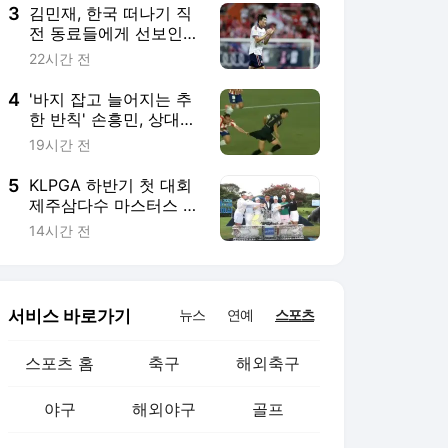
3
김민재, 한국 떠나기 직
전 동료들에게 선보인
한국음식 "오늘밤은 치
22시간 전
킨 파티다"
4
'바지 잡고 늘어지는 추
한 반칙' 손흥민, 상대
집중 견제에 5경기 연속
19시간 전
골 불발 '경고 유도 2회'
5
KLPGA 하반기 첫 대회
제주삼다수 마스터스 개
막…고지원 출격
14시간 전
서비스 바로가기
뉴스
연예
스포츠
스포츠 홈
축구
해외축구
야구
해외야구
골프