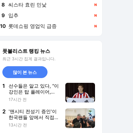
8
씨스타 효린 민낯
,신규
9
입추
,신규
10
롯데쇼핑 영업익 급증
,신규
풋볼리스트 랭킹 뉴스
최근 3시간 집계 결과입니다.
많이 본 뉴스
1
선수들은 알고 있다, "이
강인은 탑 플레이어,
PSG서 출전시간 더 줬
17시간 전
어야" 누네스도 동의
2
'맨시티 전성기 증인'이
한국팬들 앞에서 직접
밝힌 비하인드 "제일 좋
13시간 전
은 동료는 바로…"