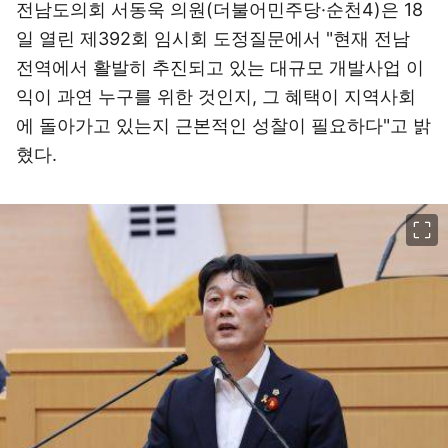
전남도의회 서동욱 의원(더불어민주당·순천4)은 18
일 열린 제392회 임시회 도정질문에서 "현재 전남
전역에서 활발히 추진되고 있는 대규모 개발사업 이
익이 과연 누구를 위한 것인지, 그 혜택이 지역사회
에 돌아가고 있는지 근본적인 성찰이 필요하다"고 밝
혔다.
이미지 크게 보기