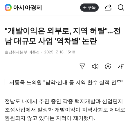
공유하기
통합검색
아시아경제
구독
"개발이익은 외부로, 지역 허탈"…전
남 대규모 사업 '역차별' 논란
호남취재본부 이준경
2025. 7. 18. 15:18
요약보기
음성으로 듣기
번역 설정
글씨크기 조절하기
서동욱 도의원 "남악·신대 등 지역 환수 실적 전무"
전남도 내에서 추진 중인 각종 택지개발과 산업단지
조성사업에서 발생한 개발이익이 지역사회로 제대로
환원되지 않고 있다는 지적이 제기됐다.