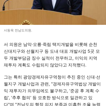
서동욱 전남도의원.
서 의원은 남악·오룡·죽림 택지개발을 비롯해 순천
신대지구와 선월지구 등 도내 대표 개발사업 5곳 모
두 개발부담금 징수 실적이 전무하고, 이익의 지역
재투자 계획도 수립되지 않았다고 지적했다.
그는 특히 광양경제자유구역청이 추진 중인 신대·선
월지구 개발사업과 관련, "경제자유구역법상 개발이
익 재투자가 의무임에도 불구하고, '준공 후 계획 수
립', '추후 협의' 등 모호한 방식으로 일관하고 있
다"며 "전남도의 행정 의지 부족과 미흡한 조율 능력