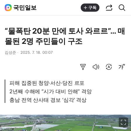
공유하기
통합검색
국민일보
구독
“물폭탄 20분 만에 토사 와르르”… 매
몰된 2명 주민들이 구조
김성준
2025. 7. 18. 00:07
요약보기
음성으로 듣기
번역 설정
글씨크기 조절하기
피해 집중된 청양·서산·당진 르포
2년째 수해에 “시가 대비 안해” 격앙
충남 전역 산사태 경보 ‘심각’ 격상
이미지 크게 보기