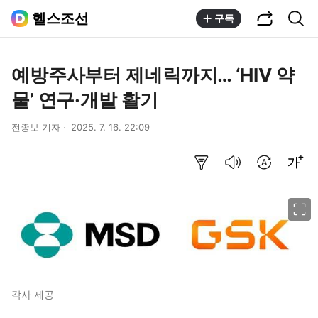
공유하기
통합검색
헬스조선
구독
예방주사부터 제네릭까지… ‘HIV 약
물’ 연구·개발 활기​
전종보 기자
2025. 7. 16. 22:09
요약보기
음성으로 듣기
번역 설정
글씨크기 조절하기
이미지 크게 보기
각사 제공