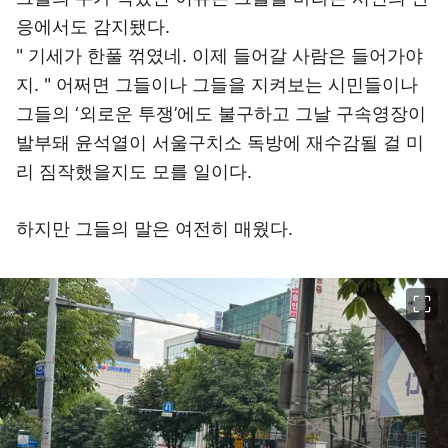
응에서도 감지됐다.
" 기세가 한풀 꺾였네. 이제 들어갈 사람은 들어가야
지. " 어쩌면 그들이나 그들을 지켜보는 시민들이나
그들의 ‘외로운 투쟁’에도 불구하고 그날 구속영장이
발부돼 윤석열이 서울구치소 독방에 재수감될 걸 미
리 짐작했을지도 모를 일이다.
하지만 그들의 말은 여전히 매웠다.
이미지 크게 보기