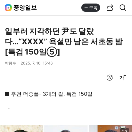
공유하기
통합검색
중앙일보
구독
일부러 지각하던 尹도 달랐
다…“XXXX” 욕설만 남은 서초동 밤
[특검 150일⑤]
박형수
2025. 7. 10. 15:46
번역 설정
글씨크기 조절하기
■ 추천 더중플- 3개의 칼, 특검 150일
「
이미지 크게 보기