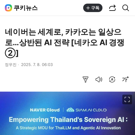
공유하기
통합검색
쿠키뉴스
구독
네이버는 세계로, 카카오는 일상으
로…상반된 AI 전략 [네카오 AI 경쟁
②]
정우진
2025. 7. 8. 06:03
요약보기
음성으로 듣기
번역 설정
글씨크기 조절하기
이미지 크게 보기