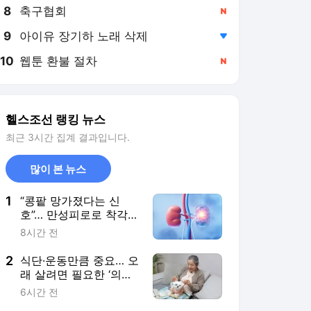
8
축구협회
,신규
9
아이유 장기하 노래 삭제
,하락
10
웹툰 환불 절차
,신규
헬스조선 랭킹 뉴스
최근 3시간 집계 결과입니다.
많이 본 뉴스
1
“콩팥 망가졌다는 신
호”… 만성피로로 착각
쉬워도, ‘이 증상’ 동반되
8시간 전
면 의심을
2
식단·운동만큼 중요… 오
래 살려면 필요한 ‘의외
의 조건’
6시간 전