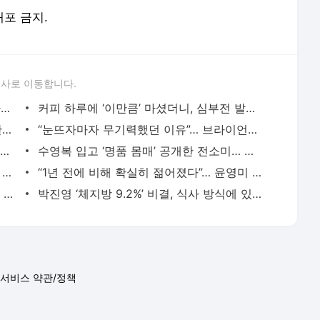
배포 금지.
론사로 이동합니다.
김석훈 “힘센 소꼬리가 보양에 좋아”… 다른 부위보다 특별할까?
커피 하루에 ‘이만큼’ 마셨더니, 심부전 발생 줄었다
‘오디세이’ 맷 데이먼의 명품 팔뚝, 8주 완성 비결 있다
“눈뜨자마자 무기력했던 이유”… 브라이언이 지적한 뜻밖의 원인, 뭘까?
증상 없는 폐암, 어떻게 찾고 치료할까… 전문의들이 답했다
수영복 입고 ‘명품 몸매’ 공개한 전소미… 평소 꼭 챙기는 음식 있다는데?
타고나길 ‘근수저’? 네안데르탈인 후손일 가능성
“1년 전에 비해 확실히 젊어졌다”… 윤영미 그동안 받은 시술, 뭐야?
병상 줄이고, 신사업 찾고… 새 활로 찾는 대학 한방병원
박진영 ‘체지방 9.2%’ 비결, 식사 방식에 있다는데… 뭘까?
서비스 약관/정책