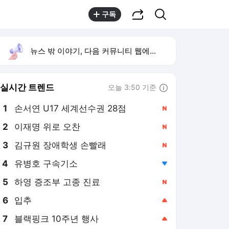
공유하기
검색
구독
뉴스 밖 이야기, 다음 커뮤니티 웹에서 보기
실시간 트렌드
오늘 3:50 기준
툴팁보기
1
손서연 U17 세계선수권 28점
,신규
2
이재명 위로 오찬
,신규
3
김규원 장애학생 손빨래
,신규
4
유병호 구속기소
,하락
5
하영 증조부 고종 진료
,신규
6
입추
,상승
7
블랙핑크 10주년 행사
,상승