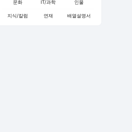
문화
IT/과학
인물
지식/칼럼
연재
배열설명서