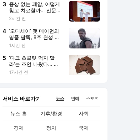
3
증상 없는 폐암, 어떻게
찾고 치료할까… 전문의
들이 답했다
2시간 전
4
‘오디세이’ 맷 데이먼의
명품 팔뚝, 8주 완성 비
결 있다
1시간 전
5
‘다크 초콜릿 먹지 말
라’는 조언 나왔다… 이
유 봤더니?
17시간 전
서비스 바로가기
뉴스
연예
스포츠
뉴스 홈
기후/환경
사회
경제
정치
국제