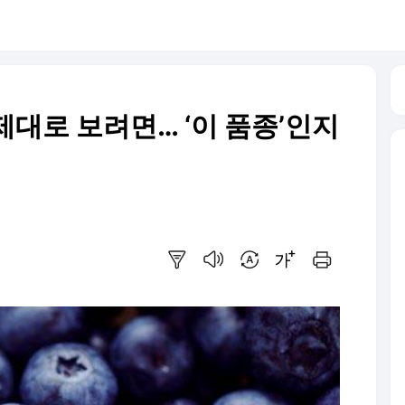
제대로 보려면… ‘이 품종’인지
요약보기
음성으로 듣기
번역 설정
글씨크기 조절하기
인쇄하기