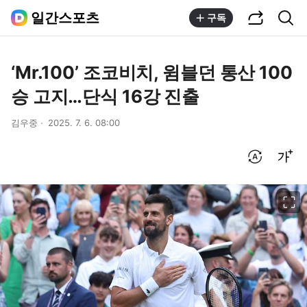
공유하기
통합검색
일간스포츠
구독
‘Mr.100’ 조코비치, 윔블던 통산 100
승 고지…단식 16강 진출
김우중
2025. 7. 6. 08:00
번역 설정
글씨크기 조절하기
이미지 크게 보기