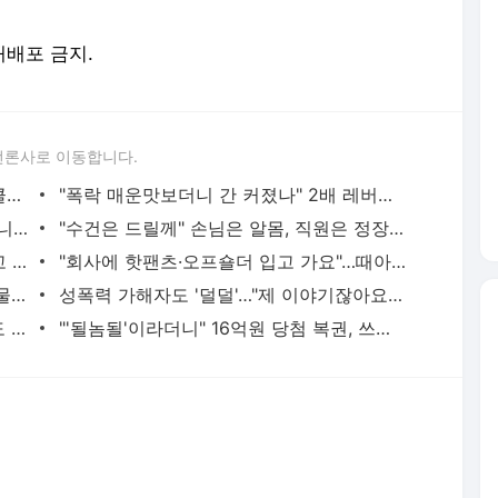
 재배포 금지.
언론사로 이동합니다.
"선수 가슴이 갑자기 커졌다" 여자 사이클서 제기된 '브라 패드' 의혹
"폭락 매운맛보더니 간 커졌나" 2배 레버리지 막자 3배 짜리로 날아간 개미들
"해운대인데 뭐 어때" "그래도 마트는 아니지" 점점 뜨거워지는 '비키니 논쟁'
"수건은 드릴께" 손님은 알몸, 직원은 정장…美 식당이 꺼낸 '파격 생존법'
"내 딸보다도 어린데" 편의점에서 침 뱉고 욕설한 10대…경찰은 "미성년이라 처벌 어렵다"
"회사에 핫팬츠·오프숄더 입고 가요"…때아닌 출근 복장 논쟁에 '시끌'
"한국산 찝찝해, 그냥 버려라" 기껏 구호물품 보냈더니…日 누리꾼 '막말'
성폭력 가해자도 '덜덜'…"제 이야기잖아요" 피해자 체험하자 달라졌다 [르포]
조회수 2580만 '바나나킥 아기'에 농심도 '심쿵'…키보다 큰 대형 바나나킥 전달
"'될놈될'이라더니" 16억원 당첨 복권, 쓰레기차 2시간 뒤져 찾은 사연