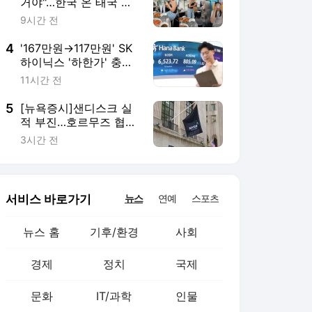
거야"…한국 온 태국 관
광객, 밥값 대신 낸 어르
9시간 전
신에 '감동'
4
'167만원→117만원' SK
하이닉스 '하한가' 충
격…프리마켓 시초가 논
11시간 전
란
5
[뉴욕증시]샌디스크 실
적 부진…호르무즈 협상
주목하며 혼조세
3시간 전
서비스 바로가기
뉴스
연예
스포츠
뉴스 홈
기후/환경
사회
경제
정치
국제
문화
IT/과학
인물