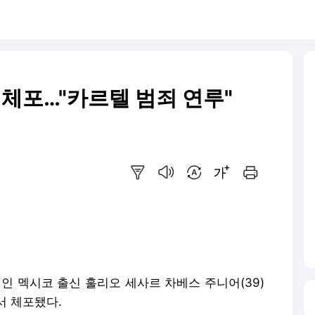
 체포…"카르텔 범죄 연루"
요약보기
음성으로 듣기
번역 설정
글씨크기 조절하기
인쇄하기
인 멕시코 출신 훌리오 세사르 차베스 주니어(39)
서 체포됐다.