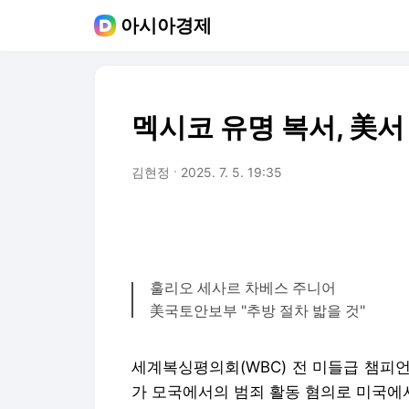
아시아경제
멕시코 유명 복서, 美서
김현정
2025. 7. 5. 19:35
훌리오 세사르 차베스 주니어
美국토안보부 "추방 절차 밟을 것"
세계복싱평의회(WBC) 전 미들급 챔피언
가 모국에서의 범죄 활동 혐의로 미국에