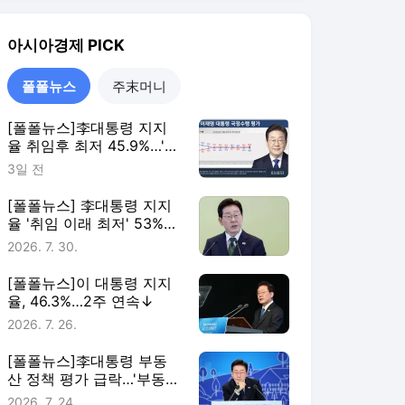
아시아경제
PICK
폴폴뉴스
주末머니
[폴폴뉴스]李대통령 지지
율 취임후 최저 45.9%…'부
정평가, 긍정평가 앞서'
3일 전
[폴폴뉴스] 李대통령 지지
율 '취임 이래 최저' 53%…
민주 40%·국힘 21%
2026. 7. 30.
[폴폴뉴스]이 대통령 지지
율, 46.3%…2주 연속↓
2026. 7. 26.
[폴폴뉴스]李대통령 부동
산 정책 평가 급락…'부동산
정책 잘한다' 3월 51%→ 7
2026. 7. 24.