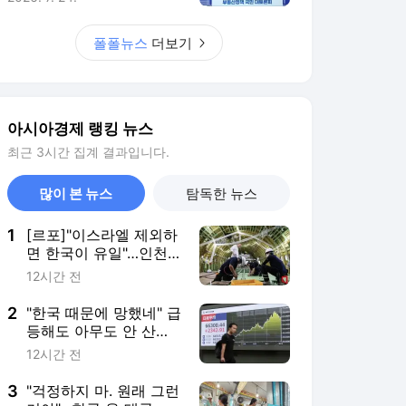
월 26%
폴폴뉴스
더보기
아시아경제 랭킹 뉴스
최근 3시간 집계 결과입니다.
많이 본 뉴스
탐독한 뉴스
1
[르포]"이스라엘 제외하
면 한국이 유일"…인천
공항, '224조' 항공
12시간 전
MRO 거점 도약
2
"한국 때문에 망했네" 급
등해도 아무도 안 산
다…코스피 따라 출렁이
12시간 전
는 日증시
3
"걱정하지 마. 원래 그런