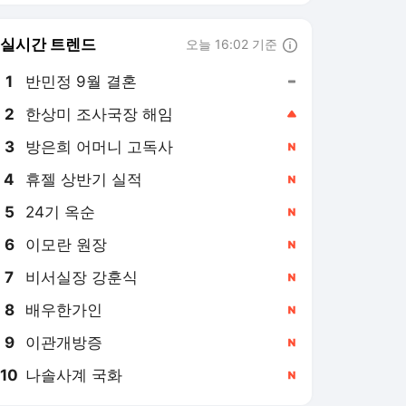
실시간 트렌드
오늘 16:02 기준
툴팁보기
1
반민정 9월 결혼
,유지
3
방은희 어머니 고독사
,신규
4
휴젤 상반기 실적
,신규
5
24기 옥순
,신규
6
이모란 원장
,신규
7
비서실장 강훈식
,신규
8
배우한가인
,신규
9
이관개방증
,신규
10
나솔사계 국화
,신규