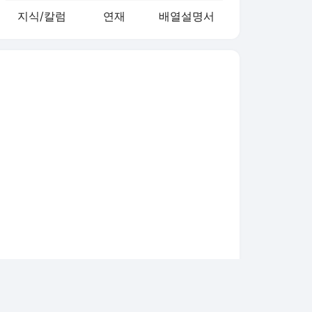
지식/칼럼
연재
배열설명서