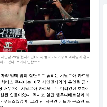
 지난달 28일(현지시간) 미국 캘리포니아주 애너하임의 혼다
하고 있다. 로이터 연합뉴스
 마약 밀매 범죄 집단으로 꼽히는 시날로아 카르텔
 차베스 주니어는 미국 시민권자와의 혼인을 근거
해당 배우자는 시날로아 카르텔 우두머리였던 호아킨
 관련된 인물이었다. 멕시코 일간 엘우니베르살과 레
무뇨스(37)며, 그의 전 남편인 에드가 구스만 로