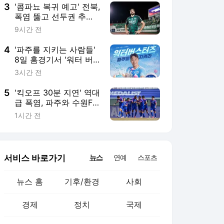
3
'콤파뇨 복귀 예고' 전북,
폭염 뚫고 선두권 추격
나선다! 제주전 관전포
9시간 전
인트
4
'파주를 지키는 사람들'
8일 홈경기서 '워터 버
스터즈' 오프닝 퍼포먼
3시간 전
스
5
'킥오프 30분 지연' 역대
급 폭염, 파주와 수원FC
가 물러설 수 없는 이유
1시간 전
서비스 바로가기
뉴스
연예
스포츠
뉴스 홈
기후/환경
사회
경제
정치
국제