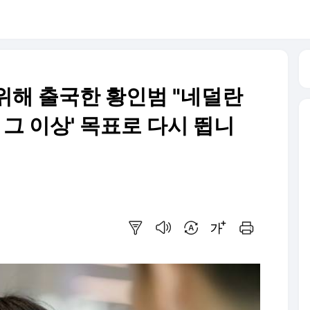
 위해 출국한 황인범 "네덜란
 그 이상' 목표로 다시 뜁니
요약보기
음성으로 듣기
번역 설정
글씨크기 조절하기
인쇄하기