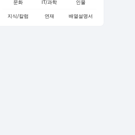
문화
IT/과학
인물
지식/칼럼
연재
배열설명서