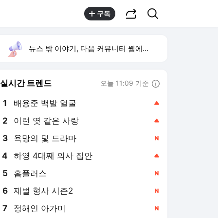
공유하기
검색
구독
뉴스 밖 이야기, 다음 커뮤니티 웹에서 보기
실시간 트렌드
오늘 11:09 기준
툴팁보기
1
배용준 백발 얼굴
,상승
2
이런 엿 같은 사랑
,상승
3
욕망의 덫 드라마
,신규
4
하영 4대째 의사 집안
,상승
5
홈플러스
,신규
6
재벌 형사 시즌2
,신규
7
정해인 아가미
,신규