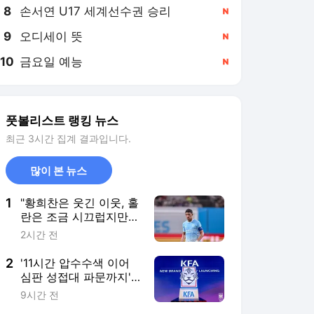
8
손서연 U17 세계선수권 승리
,신규
9
오디세이 뜻
,신규
10
금요일 예능
,신규
풋볼리스트 랭킹 뉴스
최근 3시간 집계 결과입니다.
많이 본 뉴스
1
"황희찬은 웃긴 이웃, 홀
란은 조금 시끄럽지만
좋은 동료" 맨시티 누네
2시간 전
스가 말하는 동료들 [맨
시티 인터뷰]
2
'11시간 압수수색 이어
심판 성접대 파문까지'…
대한축구협회, 이게 바
9시간 전
닥일까