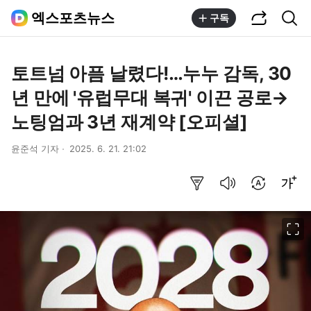
공유하기
통합검색
엑스포츠뉴스
구독
토트넘 아픔 날렸다!…누누 감독, 30
년 만에 '유럽무대 복귀' 이끈 공로→
노팅엄과 3년 재계약 [오피셜]
윤준석 기자
2025. 6. 21. 21:02
요약보기
음성으로 듣기
번역 설정
글씨크기 조절하기
이미지 크게 보기