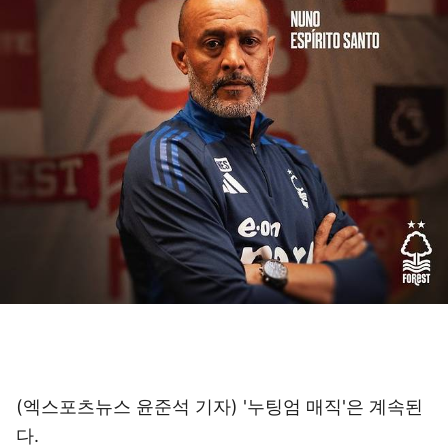
(엑스포츠뉴스 윤준석 기자) '누팅엄 매직'은 계속된
다.