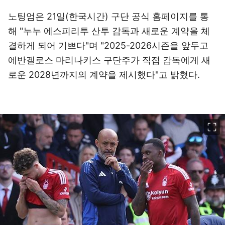
노팅엄은 21일(한국시간) 구단 공식 홈페이지를 통
해 "누누 에스피리투 산투 감독과 새로운 계약을 체
결하게 되어 기쁘다"며 "2025-2026시즌을 앞두고
에반겔로스 마리나키스 구단주가 직접 감독에게 새
로운 2028년까지의 계약을 제시했다"고 밝혔다.
이미지 크게 보기