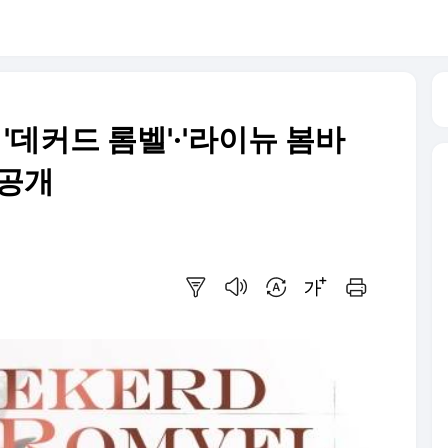
 '데커드 롬벨'·'라이뉴 봄바
 공개
요약보기
음성으로 듣기
번역 설정
글씨크기 조절하기
인쇄하기