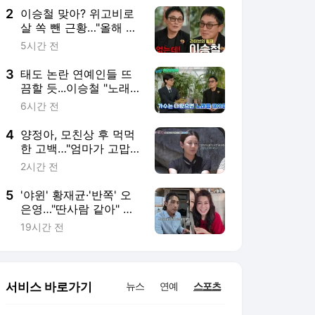
2
이승철 맞아? 위고비로
살 쏙 뺀 근황…"올해 할
아버지 된다" (유퀴즈)
5시간 전
3
태도 논란 연예인들 뜨
끔할 듯...이승철 "노래?
원하면 언제든지"(유퀴
6시간 전
즈)[전일야화]
4
양정아, 모친상 후 먹먹
한 고백…"엄마가 고맙
다고 하더라" (같이 삽시
2시간 전
다)
5
'야윈' 황재균·'반쪽' 오
은영…"딴사람 같아" 측
근도 놀란 감량법 뭐길
19시간 전
래 [엑's 이슈]
서비스 바로가기
뉴스
연예
스포츠