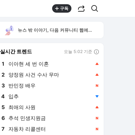
공유하기
검색
구독
뉴스 밖 이야기, 다음 커뮤니티 웹에서 보기
실시간 트렌드
오늘 5:02 기준
툴팁보기
1
이아현 세 번 이혼
,상승
2
양정원 사건 수사 무마
,상승
4
입추
,하락
5
최애의 사원
,상승
6
추석 민생지원금
,신규
7
자동차 리콜센터
,신규