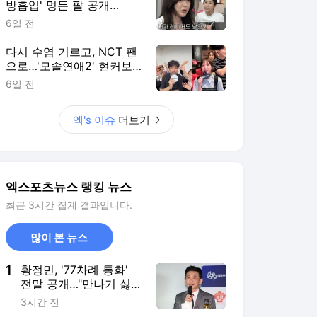
방흡입' 멍든 팔 공개
후…"부기 빠지는 중" [엑's
6일 전
이슈]
다시 수염 기르고, NCT 팬
으로…'모솔연애2' 현커보
다 더 궁금한 출연자 근황
6일 전
[엑's 이슈]
엑's 이슈
더보기
엑스포츠뉴스 랭킹 뉴스
최근 3시간 집계 결과입니다.
많이 본 뉴스
1
황정민, '77차례 통화'
전말 공개…"만나기 싫
어·부탁이야" 거절 녹취
3시간 전
나왔다