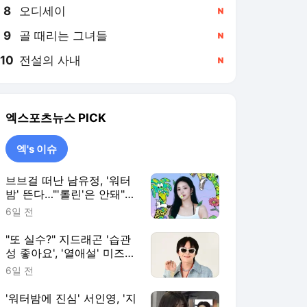
8
오디세이
,신규
9
골 때리는 그녀들
,신규
10
전설의 사내
,신규
엑스포츠뉴스
PICK
엑's 이슈
브브걸 떠난 남유정, '워터
밤' 뜬다…"'롤린'은 안돼"
vs "무대로 보자" 갑론을박
6일 전
[엑's 이슈]
"또 실수?" 지드래곤 '습관
성 좋아요', '열애설' 미즈하
라 키코까지 소환 [엑's 이
6일 전
슈]
'워터밤에 진심' 서인영, '지