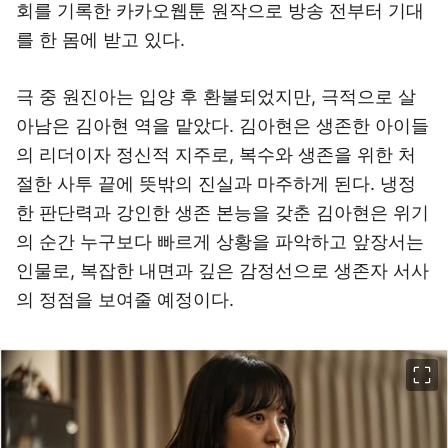
회를 기록한 카카오웹툰 원작으로 방송 전부터 기대
를 한 몸에 받고 있다.
극 중 원진아는 입양 후 환불되었지만, 극적으로 살
아남은 김아현 역을 맡았다. 김아현은 생존한 아이들
의 리더이자 정신적 지주로, 복수와 생존을 위한 처
절한 사투 끝에 뜻밖의 진실과 마주하게 된다. 냉정
한 판단력과 강인한 생존 본능을 갖춘 김아현은 위기
의 순간 누구보다 빠르게 상황을 파악하고 앞장서는
인물로, 복잡한 내면과 깊은 감정선으로 생존자 서사
의 정점을 보여줄 예정이다.
이미지 크게 보기