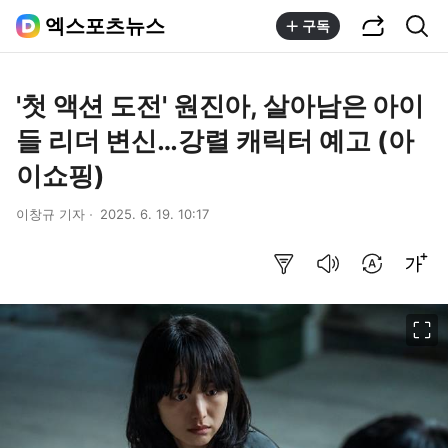
공유하기
통합검색
엑스포츠뉴스
구독
'첫 액션 도전' 원진아, 살아남은 아이
들 리더 변신…강렬 캐릭터 예고 (아
이쇼핑)
이창규 기자
2025. 6. 19. 10:17
요약보기
음성으로 듣기
번역 설정
글씨크기 조절하기
이미지 크게 보기