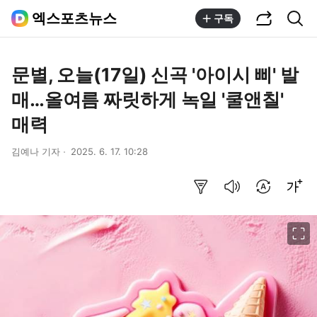
공유하기
통합검색
엑스포츠뉴스
구독
문별, 오늘(17일) 신곡 '아이시 삐' 발
매…올여름 짜릿하게 녹일 '쿨앤칠'
매력
김예나 기자
2025. 6. 17. 10:28
요약보기
음성으로 듣기
번역 설정
글씨크기 조절하기
이미지 크게 보기