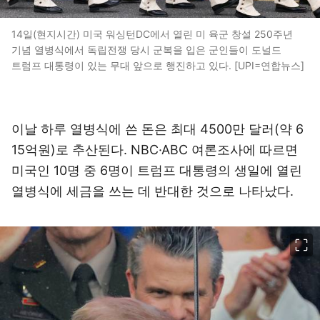
14일(현지시간) 미국 워싱턴DC에서 열린 미 육군 창설 250주년
기념 열병식에서 독립전쟁 당시 군복을 입은 군인들이 도널드
트럼프 대통령이 있는 무대 앞으로 행진하고 있다. [UPI=연합뉴스]
이날 하루 열병식에 쓴 돈은 최대 4500만 달러(약 6
15억원)로 추산된다. NBC·ABC 여론조사에 따르면
미국인 10명 중 6명이 트럼프 대통령의 생일에 열린
열병식에 세금을 쓰는 데 반대한 것으로 나타났다.
이미지 크게 보기