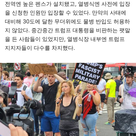
전역엔 높은 펜스가 설치됐고, 열병식엔 사전에 입장
을 신청한 인원만 입장할 수 있었다. 만약의 사태에
대비해 30도에 달한 무더위에도 물병 반입도 허용하
지 않았다. 중간중간 트럼프 대통령을 비판하는 팻말
을 든 사람들이 있었지만, 열병식장 내부엔 트럼프
지지자들이 다수를 차지했다.
이미지 크게 보기