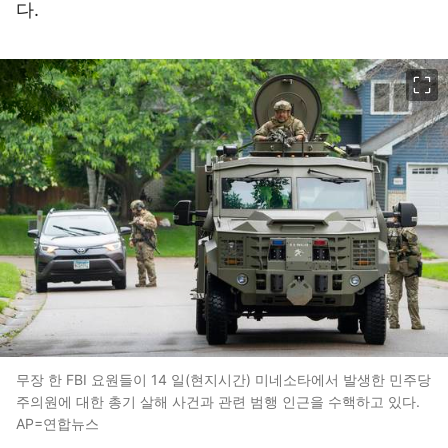
다.
이미지 크게 보기
무장 한 FBI 요원들이 14 일(현지시간) 미네소타에서 발생한 민주당
주의원에 대한 총기 살해 사건과 관련 범행 인근을 수핵하고 있다.
AP=연합뉴스