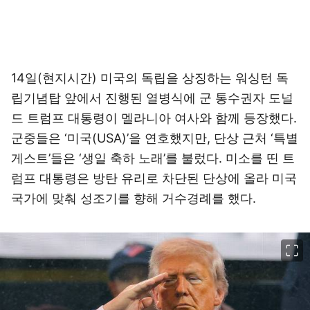
14일(현지시간) 미국의 독립을 상징하는 워싱턴 독
립기념탑 앞에서 진행된 열병식에 군 통수권자 도널
드 트럼프 대통령이 멜라니아 여사와 함께 등장했다.
군중들은 ‘미국(USA)’을 연호했지만, 단상 근처 ‘특별
게스트’들은 ‘생일 축하 노래’를 불렀다. 미소를 띤 트
럼프 대통령은 방탄 유리로 차단된 단상에 올라 미국
국가에 맞춰 성조기를 향해 거수경례를 했다.
이미지 크게 보기