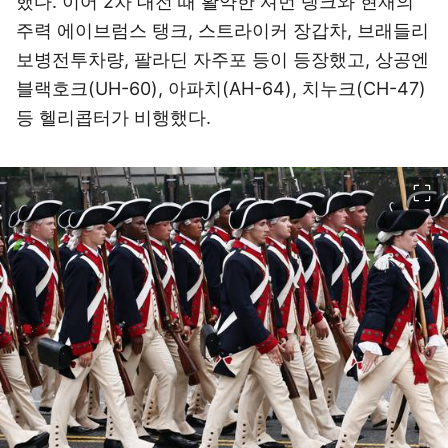
했다. 이어 2차 대전 때 활약한 셔먼 탱크와 현재의
주력 에이브럼스 탱크, 스트라이커 장갑차, 브래들리
보병전투차량, 팔라딘 자주포 등이 등장했고, 상공엔
블랙호크(UH-60), 아파치(AH-64), 치누크(CH-47)
등 헬리콥터가 비행했다.
이미지 크게 보기