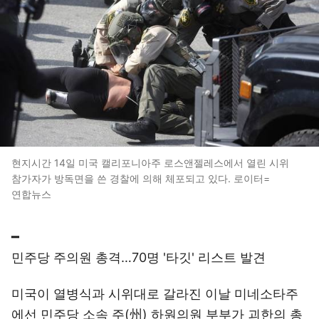
현지시간 14일 미국 캘리포니아주 로스앤젤레스에서 열린 시위
참가자가 방독면을 쓴 경찰에 의해 체포되고 있다. 로이터=
연합뉴스
━
민주당 주의원 총격…70명 '타깃' 리스트 발견
미국이 열병식과 시위대로 갈라진 이날 미네소타주
에선 민주당 소속 주(州) 하원의원 부부가 괴한의 총