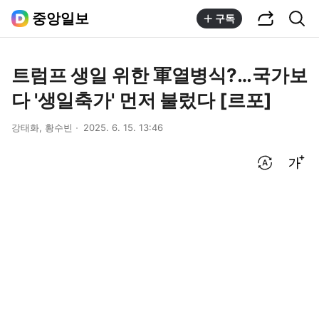
공유하기
통합검색
중앙일보
구독
트럼프 생일 위한 軍열병식?…국가보
다 '생일축가' 먼저 불렀다 [르포]
강태화, 황수빈
2025. 6. 15. 13:46
번역 설정
글씨크기 조절하기