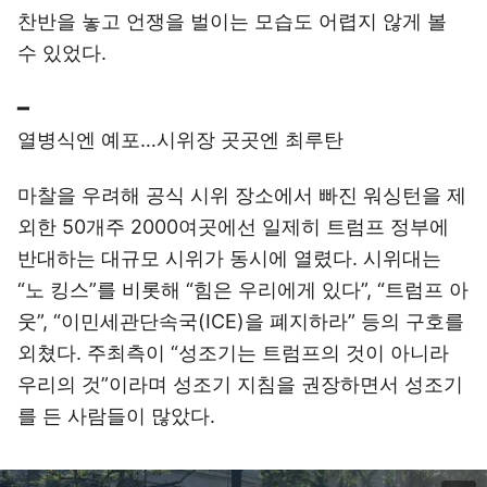
찬반을 놓고 언쟁을 벌이는 모습도 어렵지 않게 볼
수 있었다.
━
열병식엔 예포…시위장 곳곳엔 최루탄
마찰을 우려해 공식 시위 장소에서 빠진 워싱턴을 제
외한 50개주 2000여곳에선 일제히 트럼프 정부에
반대하는 대규모 시위가 동시에 열렸다. 시위대는
“노 킹스”를 비롯해 “힘은 우리에게 있다”, “트럼프 아
웃”, “이민세관단속국(ICE)을 폐지하라” 등의 구호를
외쳤다. 주최측이 “성조기는 트럼프의 것이 아니라
우리의 것”이라며 성조기 지침을 권장하면서 성조기
를 든 사람들이 많았다.
이미지 크게 보기