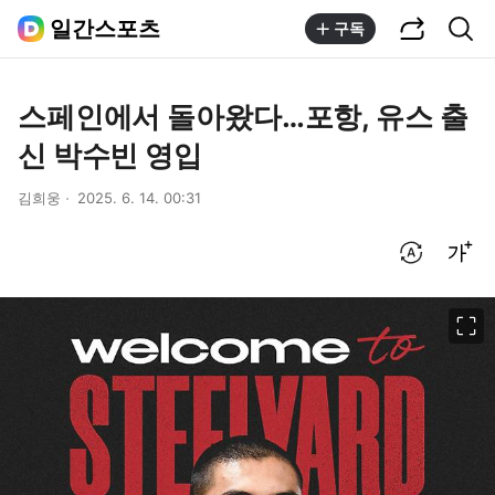
공유하기
통합검색
일간스포츠
구독
스페인에서 돌아왔다…포항, 유스 출
신 박수빈 영입
김희웅
2025. 6. 14. 00:31
번역 설정
글씨크기 조절하기
이미지 크게 보기