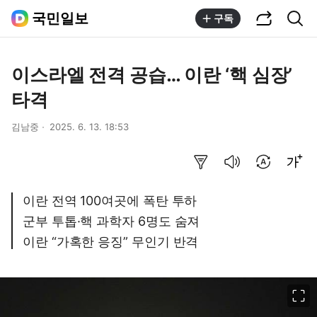
공유하기
통합검색
국민일보
구독
이스라엘 전격 공습… 이란 ‘핵 심장’
타격
김남중
2025. 6. 13. 18:53
요약보기
음성으로 듣기
번역 설정
글씨크기 조절하기
이란 전역 100여곳에 폭탄 투하
군부 투톱·핵 과학자 6명도 숨져
이란 “가혹한 응징” 무인기 반격
이미지 크게 보기