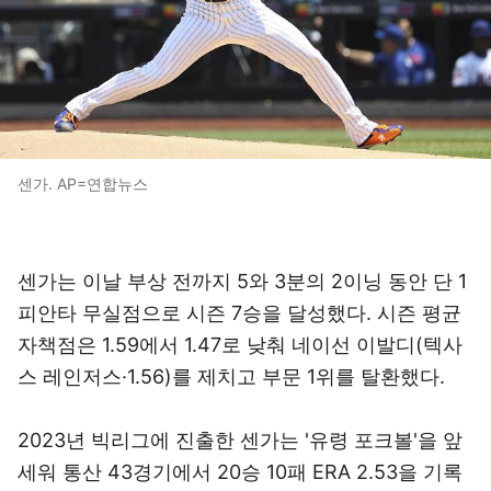
센가. AP=연합뉴스
센가는 이날 부상 전까지 5와 3분의 2이닝 동안 단 1
피안타 무실점으로 시즌 7승을 달성했다. 시즌 평균
자책점은 1.59에서 1.47로 낮춰 네이선 이발디(텍사
스 레인저스·1.56)를 제치고 부문 1위를 탈환했다.
2023년 빅리그에 진출한 센가는 '유령 포크볼'을 앞
세워 통산 43경기에서 20승 10패 ERA 2.53을 기록