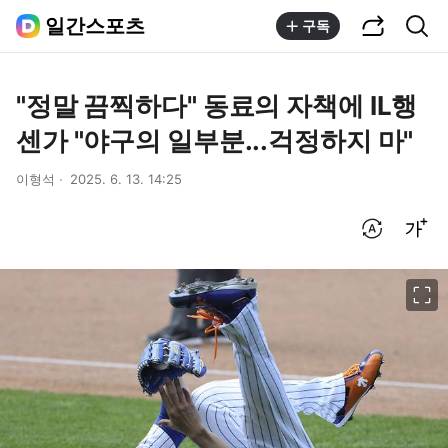
공유하기
통합검색
일간스포츠
구독
"정말 끔찍하다" 동료의 자책에 IL행
센가 "야구의 일부분...걱정하지 마"
이형석
2025. 6. 13. 14:25
번역 설정
글씨크기 조절하기
이미지 크게 보기