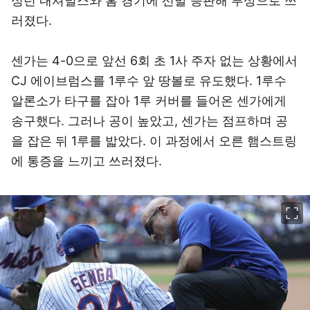
싱턴 내셔널스와 홈 경기에 선발 등판해 부상으로 쓰
러졌다.
센가는 4-0으로 앞선 6회 초 1사 주자 없는 상황에서
CJ 에이브럼스를 1루수 앞 땅볼로 유도했다. 1루수
알론소가 타구를 잡아 1루 커버를 들어온 센가에게
송구했다. 그러나 공이 높았고, 센가는 점프하며 공
을 잡은 뒤 1루를 밟았다. 이 과정에서 오른 햄스트링
에 통증을 느끼고 쓰러졌다.
이미지 크게 보기