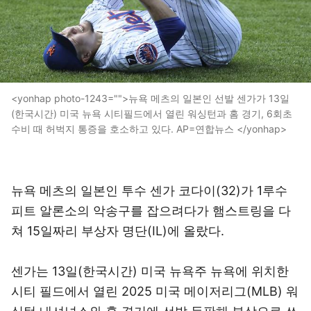
<yonhap photo-1243="">뉴욕 메츠의 일본인 선발 센가가 13일
(한국시간) 미국 뉴욕 시티필드에서 열린 워싱턴과 홈 경기, 6회초
수비 때 허벅지 통증을 호소하고 있다. AP=연합뉴스 </yonhap>
뉴욕 메츠의 일본인 투수 센가 코다이(32)가 1루수
피트 알론소의 악송구를 잡으려다가 햄스트링을 다
쳐 15일짜리 부상자 명단(IL)에 올랐다.
센가는 13일(한국시간) 미국 뉴욕주 뉴욕에 위치한
시티 필드에서 열린 2025 미국 메이저리그(MLB) 워