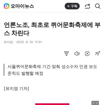
공유하기
통합검색
오마이뉴스
구독
언론노조, 최초로 퀴어문화축제에 부
스 차린다
유지영
2025. 6. 10. 11:51
요약보기
음성으로 듣기
번역 설정
글씨크기 조절하기
서울퀴어문화축제 기간 맞춰 성소수자 인권 보도
준칙도 발행할 예정
[유지영 기자]
이미지 크게 보기