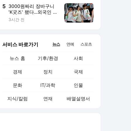
5
3000원짜리 장바구니
'K굿즈' 됐다...외국인 관
광객 필수템은?
3시간 전
서비스 바로가기
뉴스
연예
스포츠
뉴스 홈
기후/환경
사회
경제
정치
국제
문화
IT/과학
인물
지식/칼럼
연재
배열설명서