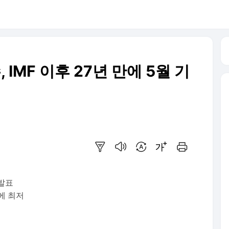
 IMF 이후 27년 만에 5월 기
요약보기
음성으로 듣기
번역 설정
글씨크기 조절하기
인쇄하기
 발표
만에 최저