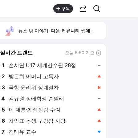
공유하기
검색
구독
뉴스 밖 이야기, 다음 커뮤니티 웹에서 보기
실시간 트렌드
오늘 5:50 기준
툴팁보기
1
손서연 U17 세계선수권 28점
,유지
2
방은희 어머니 고독사
,상승
3
국힘 윤리위 징계절차
,신규
4
김규원 장애학생 손빨래
,유지
5
이 대통령 삼정검 수여
,상승
6
차인표 동생 구강암 사망
,상승
7
김태유 교수
,하락