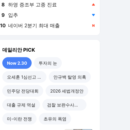
8
하영 증조부 고종 진료
,상승
9
입추
,하락
10
네이버 2분기 최대 매출
,신규
데일리안
PICK
Now 2.30
투자의 눈
오세훈 1심선고 이후
안규백 탈영 의혹
민주당 전당대회
2026 세법개정안
대출 규제 역설
검찰 보완수사권 폐지
미-이란 전쟁
초유의 폭염