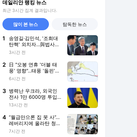
데일리안 랭킹 뉴스
최근 3시간 집계 결과입니다.
많이 본 뉴스
탐독한 뉴스
1
송영길·김민석, '조희대
탄핵' 외치자…與법사위
원들 "즉시 대법관 제청
3시간 전
하라"
2
日 "오봉 연휴 '더블 태
풍' 영향"...태풍 '돌핀'
한국 영향 줄까
6시간 전
3
병력난 우크라, 외국인
전사 1만 6000명 투입…
중남미 출신 40%
13시간 전
4
“월급만으론 집 못 사”…
레버리지에 올라탄 청년
들 [Now 2.30]
7시간 전