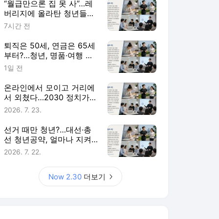
“월급만으론 집 못 사”…레
버리지에 올라탄 청년들
[Now 2.30]
7시간 전
퇴직은 50세, 연금은 65세
부터?…청년, 명품·여행 대
신 노후준비 [Now 2.30]
1일 전
온라인에서 모이고 거리에
서 외쳤다…2030 정치가
달라졌다 [Now 2.30]
2026. 7. 23.
선거 때만 청년?…대선·총
선 청년공약, 얼마나 지켜
졌나 [Now 2.30]
2026. 7. 22.
Now 2.30
더보기