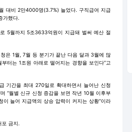
은 1월, 7월 등 분기가 끝난 다음 달과 3월에 많
6월부터는 1조원 아래로 떨어지는 경향을 보인다”고
지급 기간을 최대 270일로 확대하면서 늘어난 신청
며 “월별 신규 신청 증감을 보면 작년 10월 이후부
신청이 늘어 지급액의 상승 압력이 커지는 상황”이라
배포 금지.
론사로 이동합니다.
국민의힘, 이길 수 없는 선거에서 이길 수도 있었으나
정청래, 국민의힘 '법사위원장 반납' 주장에 "피식 웃음 나"
'노브라 방송' 임현주 아나운서, 노키즈존 저격했다
李대통령 "라면 한 개 2000원 진짜인가"…물가 대책 대응 지시