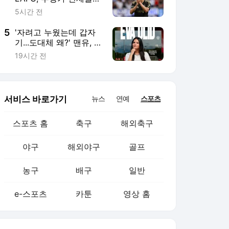
야구
해외야구
골프
농구
배구
일반
e-스포츠
카툰
영상 홈