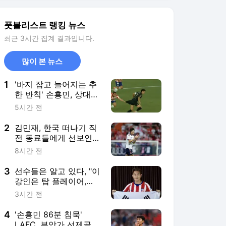
2
김민재, 한국 떠나기 직
전 동료들에게 선보인
한국음식 "오늘밤은 치
8시간 전
킨 파티다"
3
선수들은 알고 있다, "이
강인은 탑 플레이어,
PSG서 출전시간 더 줬
3시간 전
어야" 누네스도 동의
4
'손흥민 86분 침묵'
LAFC, 부앙가 선제골에
도 승부차기 접전…
5시간 전
5PK4로 진땀승 [LAFC
리뷰]
5
'자려고 누웠는데 갑자
기...도대체 왜?' 맨유, 여
자팀 사령탑 교체...에바
19시간 전
올리드 감독 지휘봉
서비스 바로가기
뉴스
연예
스포츠
스포츠 홈
축구
해외축구