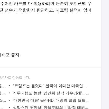
 주어진 카드를 다 활용하려면 단순히 포지션별 우
떤 선수가 적합한지 판단하고, 대표팀 실적이 없더
 재배포 금지.
언론사로 이동합니다.
'사복 여신' 손나은 오키나와 일상 파격 공개...'매혹 원피스' - 풋볼리스트(FOOTBALLIST)
“트럼프는 틀렸다” 한국이 마다한 미국인 감독의 뚝심… 현재 직장 캐나다에 충성 - 풋볼리스
'EPL 활약' 국가대표 'S군' 상습 불법 베팅 혐의..구단 공식 입장 '없다' - 풋볼리스트(FOOTBALLIST)
직무대행도 놀랄 '김건희 칼각 거수경례'... 카메라에 잡혔다 - 풋볼리스트(FOOTBALLIST)
'성추행' 국가대표, 보석 출소...'금메달리스트-국민영웅 봐주기?' - 풋볼리스트(FOOTBALLIST)
‘대한민국 대표’ 울산HD, 대망의 클럽 월드컵 위해 미국 출국 - 풋볼리스트(FOOTBALLIST)
간다! 아시아 강호로 발돋움한 우즈벡, 북중미월드컵 본선 진출 - 풋볼리스트(FOOTB
실망스런 첫인상! 안첼로티의 브라질 데뷔전, 졸전 끝에 에콰도르와 무승부 - 풋볼리스트(FOOTBALLI