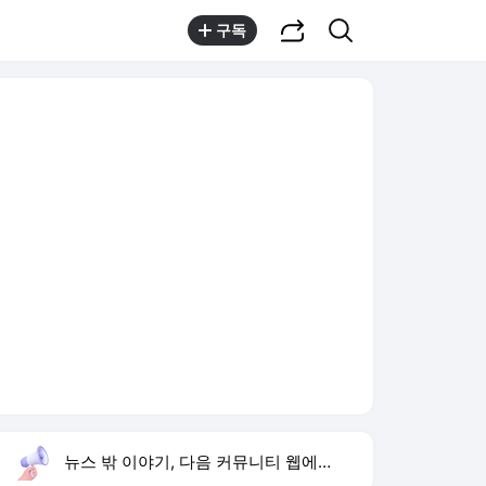
공유하기
검색
구독
뉴스 밖 이야기, 다음 커뮤니티 웹에서 보기
실시간 트렌드
오늘 10:30 기준
툴팁보기
1
반민정 9월 결혼
,유지
2
북한 탄도미사일 발사
,하락
3
음문석 무명 시절
,상승
4
가족관계증명서
,신규
5
나는 솔로
,신규