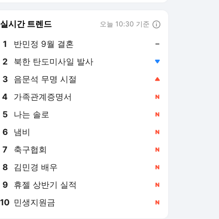
6
냄비
,신규
7
축구협회
,신규
8
김민경 배우
,신규
9
휴젤 상반기 실적
,신규
10
민생지원금
,신규
풋볼리스트 랭킹 뉴스
최근 3시간 집계 결과입니다.
많이 본 뉴스
1
'바지 잡고 늘어지는 추
한 반칙' 손흥민, 상대
집중 견제에 5경기 연속
5시간 전
골 불발 '경고 유도 2회'