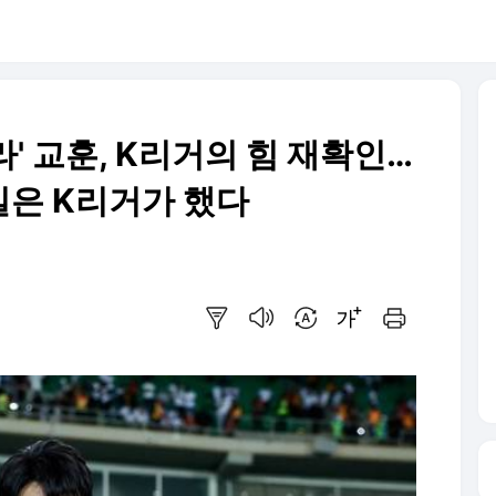
' 교훈, K리거의 힘 재확인…
은 K리거가 했다
요약보기
음성으로 듣기
번역 설정
글씨크기 조절하기
인쇄하기