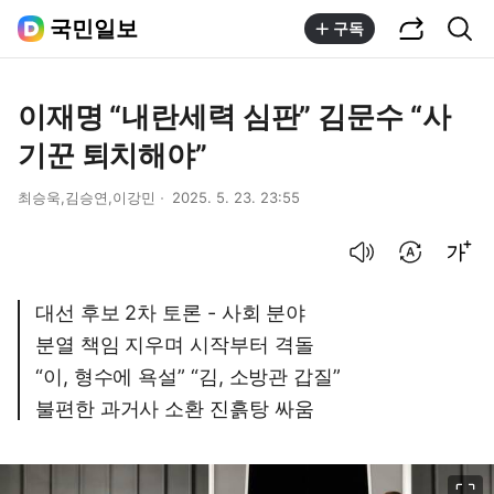
공유하기
통합검색
국민일보
구독
이재명 “내란세력 심판” 김문수 “사
기꾼 퇴치해야”
최승욱,김승연,이강민
2025. 5. 23. 23:55
음성으로 듣기
번역 설정
글씨크기 조절하기
대선 후보 2차 토론 - 사회 분야
분열 책임 지우며 시작부터 격돌
“이, 형수에 욕설” “김, 소방관 갑질”
불편한 과거사 소환 진흙탕 싸움
이미지 크게 보기