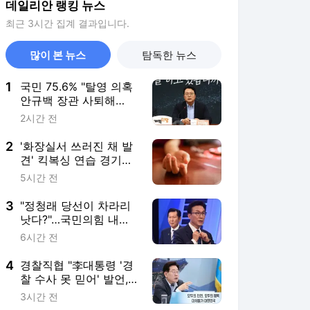
데일리안 랭킹 뉴스
최근 3시간 집계 결과입니다.
많이 본 뉴스
탐독한 뉴스
1
국민 75.6% "탈영 의혹
안규백 장관 사퇴해
야"…천하람 "병적기록
2시간 전
즉각 공개하라"
2
'화장실서 쓰러진 채 발
견' 킥복싱 연습 경기하
던 男학생, 사고 12일 만
5시간 전
에 사망
3
​"정청래 당선이 차라리
낫다?"…국민의힘 내부
서 나오는 이색 셈법
6시간 전
4
경찰직협 "李대통령 '경
찰 수사 못 믿어' 발언,
현장 경찰관에 깊은 상
3시간 전
처"