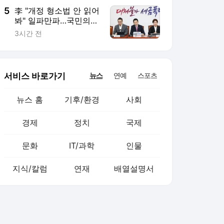
5
李 "개정 형소법 안 읽어
봐" 일파만파…국민의힘
지도부 "정신세계 궁금
3시간 전
하다"
서비스 바로가기
뉴스
연예
스포츠
뉴스 홈
기후/환경
사회
경제
정치
국제
문화
IT/과학
인물
지식/칼럼
연재
배열설명서