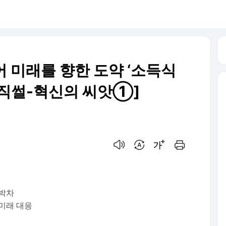
어 미래를 향한 도약 ‘소득식
직썰-혁신의 씨앗①]
음성으로 듣기
번역 설정
글씨크기 조절하기
인쇄하기
 박차
미래 대응