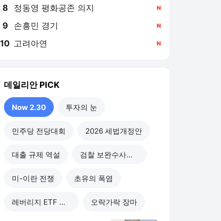
8
정동영 평화공존 의지
,신규
9
손흥민 경기
,신규
10
고려아연
,신규
데일리안
PICK
Now 2.30
투자의 눈
민주당 전당대회
2026 세법개정안
대출 규제 역설
검찰 보완수사권 폐지
미-이란 전쟁
초유의 폭염
레버리지 ETF 후폭풍
오락가락 장마