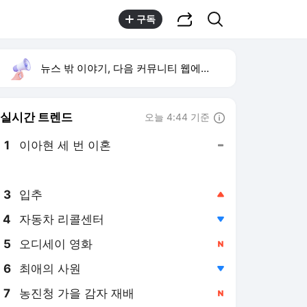
공유하기
검색
구독
뉴스 밖 이야기, 다음 커뮤니티 웹에서 보기
실시간 트렌드
오늘 4:44 기준
툴팁보기
1
이아현 세 번 이혼
,유지
2
양정원 사건 수사 무마
,상승
3
입추
,상승
4
자동차 리콜센터
,하락
5
오디세이 영화
,신규
6
최애의 사원
,하락
7
농진청 가을 감자 재배
,신규