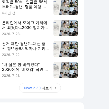
퇴직은 50세, 연금은 65세
부터?…청년, 명품·여행 대
신 노후준비 [Now 2.30]
6시간 전
온라인에서 모이고 거리에
서 외쳤다…2030 정치가
달라졌다 [Now 2.30]
2026. 7. 23.
선거 때만 청년?…대선·총
선 청년공약, 얼마나 지켜
졌나 [Now 2.30]
2026. 7. 22.
"내 삶은 안 바뀌었다"…
2030에게 '비호감' 낙인 찍
힌 정치권 [Now 2.30]
2026. 7. 21.
Now 2.30
더보기