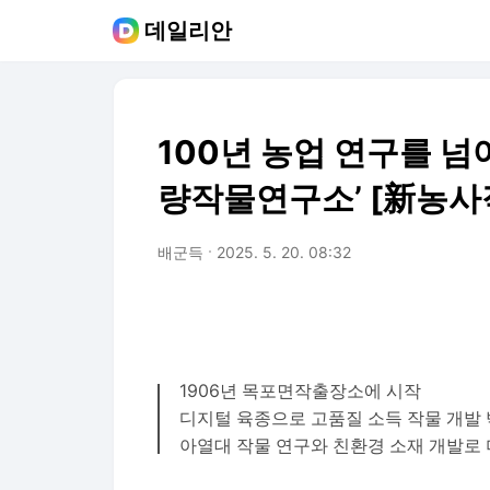
데일리안
100년 농업 연구를 넘
량작물연구소’ [新농사
배군득
2025. 5. 20. 08:32
1906년 목포면작출장소에 시작
디지털 육종으로 고품질 소득 작물 개발
아열대 작물 연구와 친환경 소재 개발로 